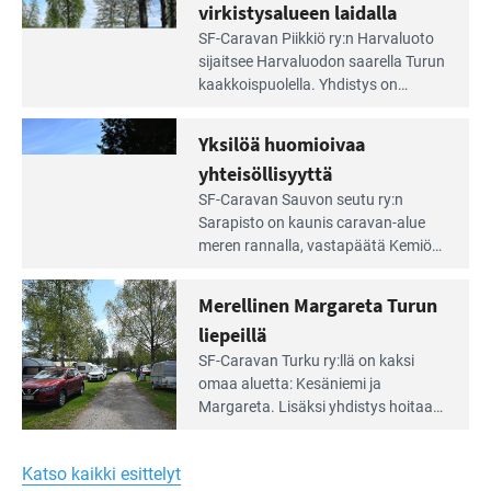
portilla
virkistysalueen laidalla
Lue
SF-Caravan Piikkiö ry:n Harvaluoto
Leirintäoppaan
sijait­see Harvaluodon saarella Turun
artikkeli:
kaakkois­puolella. Yhdistys on
Meren
vuokrannut käyttöön­sä osan
äärellä
kunnan viiden hehtaarin
Yksilöä huomioivaa
ja
virkistysalueesta.
vehreän
yhteisöllisyyttä
virkistysalueen
Lue
SF-Caravan Sauvon seutu ry:n
laidalla
Leirintäoppaan
Sarapisto on kaunis caravan-alue
artikkeli:
meren rannalla, vasta­päätä Kemiön
Yksilöä
saarta. Alueella on 130 sähköllä
huomioivaa
varustettua caravan-paik­kaa sekä
Merellinen Margareta Turun
yhteisöllisyyttä
kymmenen paikkaa ilman sähköä.
liepeillä
Lue
SF-Caravan Turku ry:llä on kaksi
Leirintäoppaan
omaa aluet­ta: Kesäniemi ja
artikkeli:
Margareta. Lisäksi yhdis­tys hoitaa
Merellinen
Ruissalo Campingin talvialue­
Margareta
toimintaa.
Turun
Katso kaikki esittelyt
liepeillä