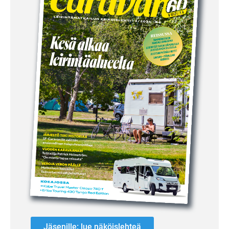
Jäsenille: lue näköislehteä