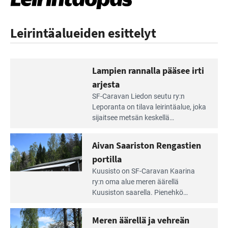
Leirintäalueiden esittelyt
Lampien rannalla pääsee irti
arjesta
Lue
SF-Caravan Liedon seutu ry:n
Leirintäoppaan
Leporanta on tilava leirintäalue, joka
artikkeli:
sijaitsee metsän kes­kellä
Lampien
kirkasvetisen lammen ympärillä. –
rannalla
Lampi on upea ja puhdas, ja se
Aivan Saariston Rengastien
pääsee
tarjoaa ympäris­töineen kauniit
irti
portilla
maisemat ja loistavat virkistäytymis­
arjesta
Lue
mahdollisuudet.
Kuusisto on SF-Caravan Kaarina
Leirintäoppaan
ry:n oma alue meren äärellä
artikkeli:
Kuusiston saarella. Pie­nehkö
Aivan
caravan-alue on lapsiystävällinen,
Saariston
rauhallinen ja silmiinpistävän siisti.
Meren äärellä ja vehreän
Rengastien