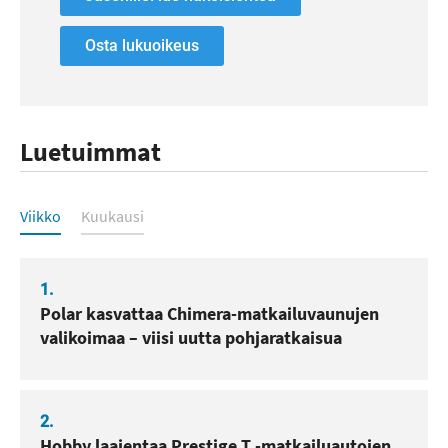
Osta lukuoikeus
Luetuimmat
Luetuimmat
Viikko
Kuukausi
1.
Polar kasvattaa Chimera-matkailuvaunujen
valikoimaa – viisi uutta pohjaratkaisua
2.
Hobby laajentaa Prestige T -matkailuautojen