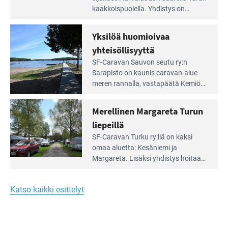
artikkeli:
kaakkois­puolella. Yhdistys on
Meren
vuokrannut käyttöön­sä osan
äärellä
kunnan viiden hehtaarin
Yksilöä huomioivaa
ja
virkistysalueesta.
vehreän
yhteisöllisyyttä
virkistysalueen
Lue
SF-Caravan Sauvon seutu ry:n
laidalla
Leirintäoppaan
Sarapisto on kaunis caravan-alue
artikkeli:
meren rannalla, vasta­päätä Kemiön
Yksilöä
saarta. Alueella on 130 sähköllä
huomioivaa
varustettua caravan-paik­kaa sekä
Merellinen Margareta Turun
yhteisöllisyyttä
kymmenen paikkaa ilman sähköä.
liepeillä
Lue
SF-Caravan Turku ry:llä on kaksi
Leirintäoppaan
omaa aluet­ta: Kesäniemi ja
artikkeli:
Margareta. Lisäksi yhdis­tys hoitaa
Merellinen
Ruissalo Campingin talvialue­
Margareta
toimintaa.
Turun
Katso kaikki esittelyt
liepeillä