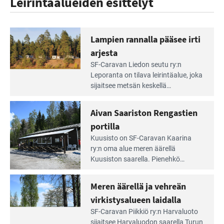
Leirintäalueiden esittelyt
Lampien rannalla pääsee irti
arjesta
Lue
SF-Caravan Liedon seutu ry:n
Leirintäoppaan
Leporanta on tilava leirintäalue, joka
artikkeli:
sijaitsee metsän kes­kellä
Lampien
kirkasvetisen lammen ympärillä. –
rannalla
Lampi on upea ja puhdas, ja se
Aivan Saariston Rengastien
pääsee
tarjoaa ympäris­töineen kauniit
irti
portilla
maisemat ja loistavat virkistäytymis­
arjesta
Lue
mahdollisuudet.
Kuusisto on SF-Caravan Kaarina
Leirintäoppaan
ry:n oma alue meren äärellä
artikkeli:
Kuusiston saarella. Pie­nehkö
Aivan
caravan-alue on lapsiystävällinen,
Saariston
rauhallinen ja silmiinpistävän siisti.
Meren äärellä ja vehreän
Rengastien
portilla
virkistysalueen laidalla
Lue
SF-Caravan Piikkiö ry:n Harvaluoto
Leirintäoppaan
sijait­see Harvaluodon saarella Turun