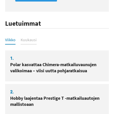
Luetuimmat
Luetuimmat
Viikko
Kuukausi
1.
Polar kasvattaa Chimera-matkailuvaunujen
valikoimaa – viisi uutta pohjaratkaisua
2.
Hobby laajentaa Prestige T -matkailuautojen
mallistoaan