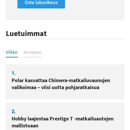
Osta lukuoikeus
Luetuimmat
Luetuimmat
Viikko
Kuukausi
1.
Polar kasvattaa Chimera-matkailuvaunujen
valikoimaa – viisi uutta pohjaratkaisua
2.
Hobby laajentaa Prestige T -matkailuautojen
mallistoaan