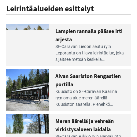
Leirintäalueiden esittelyt
Lampien rannalla pääsee irti
arjesta
Lue
SF-Caravan Liedon seutu ry:n
Leirintäoppaan
Leporanta on tilava leirintäalue, joka
artikkeli:
sijaitsee metsän kes­kellä
Lampien
kirkasvetisen lammen ympärillä. –
rannalla
Lampi on upea ja puhdas, ja se
Aivan Saariston Rengastien
pääsee
tarjoaa ympäris­töineen kauniit
irti
portilla
maisemat ja loistavat virkistäytymis­
arjesta
Lue
mahdollisuudet.
Kuusisto on SF-Caravan Kaarina
Leirintäoppaan
ry:n oma alue meren äärellä
artikkeli:
Kuusiston saarella. Pie­nehkö
Aivan
caravan-alue on lapsiystävällinen,
Saariston
rauhallinen ja silmiinpistävän siisti.
Meren äärellä ja vehreän
Rengastien
portilla
virkistysalueen laidalla
Lue
SF-Caravan Piikkiö ry:n Harvaluoto