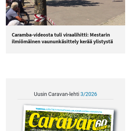
Caramba-videosta tuli viraalihitti: Mestarin
ilmiömäinen vaununkäsittely kerää ylistystä
Uusin Caravan-lehti
3/2026