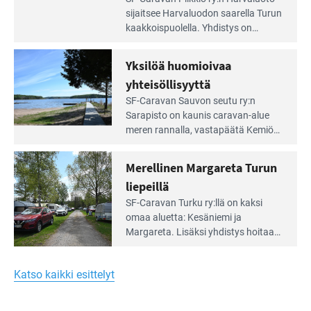
Leirintäoppaan
sijait­see Harvaluodon saarella Turun
artikkeli:
kaakkois­puolella. Yhdistys on
Meren
vuokrannut käyttöön­sä osan
äärellä
kunnan viiden hehtaarin
Yksilöä huomioivaa
ja
virkistysalueesta.
vehreän
yhteisöllisyyttä
virkistysalueen
Lue
SF-Caravan Sauvon seutu ry:n
laidalla
Leirintäoppaan
Sarapisto on kaunis caravan-alue
artikkeli:
meren rannalla, vasta­päätä Kemiön
Yksilöä
saarta. Alueella on 130 sähköllä
huomioivaa
varustettua caravan-paik­kaa sekä
Merellinen Margareta Turun
yhteisöllisyyttä
kymmenen paikkaa ilman sähköä.
liepeillä
Lue
SF-Caravan Turku ry:llä on kaksi
Leirintäoppaan
omaa aluet­ta: Kesäniemi ja
artikkeli:
Margareta. Lisäksi yhdis­tys hoitaa
Merellinen
Ruissalo Campingin talvialue­
Margareta
toimintaa.
Turun
Katso kaikki esittelyt
liepeillä