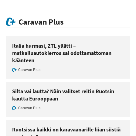
Caravan Plus
Italia hurmasi, ZTL yllätti –
matkailuautokierros sai odottamattoman
käänteen
Caravan Plus
Silta vai lautta? Näin valitset reitin Ruotsin
kautta Eurooppaan
Caravan Plus
Ruotsissa kaikki on karavaanarille liian siistiä