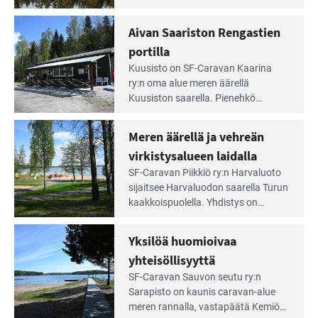
Lampien
kirkasvetisen lammen ympärillä. –
rannalla
Lampi on upea ja puhdas, ja se
Aivan Saariston Rengastien
pääsee
tarjoaa ympäris­töineen kauniit
irti
portilla
maisemat ja loistavat virkistäytymis­
arjesta
Lue
mahdollisuudet.
Kuusisto on SF-Caravan Kaarina
Leirintäoppaan
ry:n oma alue meren äärellä
artikkeli:
Kuusiston saarella. Pie­nehkö
Aivan
caravan-alue on lapsiystävällinen,
Saariston
rauhallinen ja silmiinpistävän siisti.
Meren äärellä ja vehreän
Rengastien
portilla
virkistysalueen laidalla
Lue
SF-Caravan Piikkiö ry:n Harvaluoto
Leirintäoppaan
sijait­see Harvaluodon saarella Turun
artikkeli:
kaakkois­puolella. Yhdistys on
Meren
vuokrannut käyttöön­sä osan
äärellä
kunnan viiden hehtaarin
Yksilöä huomioivaa
ja
virkistysalueesta.
vehreän
yhteisöllisyyttä
virkistysalueen
Lue
SF-Caravan Sauvon seutu ry:n
laidalla
Leirintäoppaan
Sarapisto on kaunis caravan-alue
artikkeli:
meren rannalla, vasta­päätä Kemiön