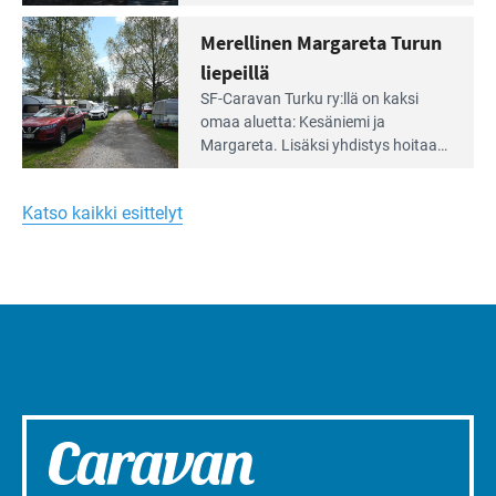
Yksilöä
saarta. Alueella on 130 sähköllä
huomioivaa
varustettua caravan-paik­kaa sekä
Merellinen Margareta Turun
yhteisöllisyyttä
kymmenen paikkaa ilman sähköä.
liepeillä
Lue
SF-Caravan Turku ry:llä on kaksi
Leirintäoppaan
omaa aluet­ta: Kesäniemi ja
artikkeli:
Margareta. Lisäksi yhdis­tys hoitaa
Merellinen
Ruissalo Campingin talvialue­
Margareta
toimintaa.
Turun
Katso kaikki esittelyt
liepeillä