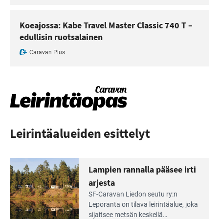
Koeajossa: Kabe Travel Master Classic 740 T –
edullisin ruotsalainen
Caravan Plus
Leirintäalueiden esittelyt
Lampien rannalla pääsee irti
arjesta
Lue
SF-Caravan Liedon seutu ry:n
Leirintäoppaan
Leporanta on tilava leirintäalue, joka
artikkeli:
sijaitsee metsän kes­kellä