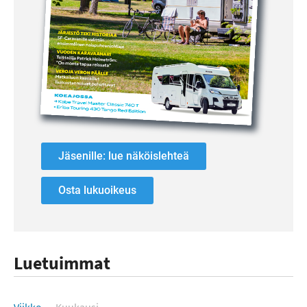
Jäsenille: lue näköislehteä
Osta lukuoikeus
Luetuimmat
Luetuimmat
Viikko
Kuukausi