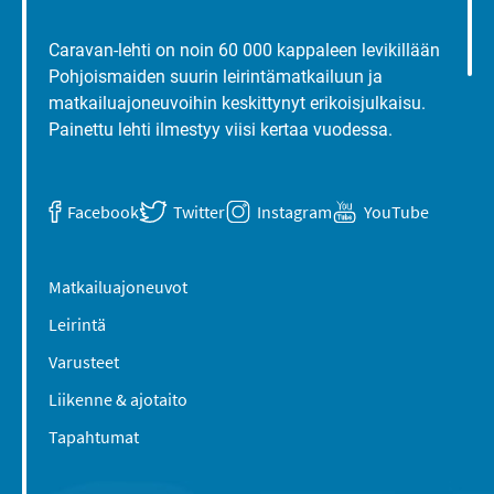
Caravan-lehti on noin 60 000 kappaleen levikillään
Pohjoismaiden suurin leirintämatkailuun ja
matkailuajoneuvoihin keskittynyt erikoisjulkaisu.
Painettu lehti ilmestyy viisi kertaa vuodessa.
Facebook
Twitter
Instagram
YouTube
Matkailuajoneuvot
Leirintä
Varusteet
Liikenne & ajotaito
Tapahtumat