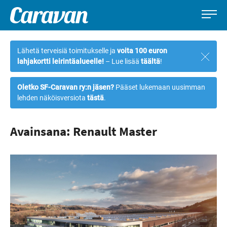
Caravan-
Leirintämatkailun
Siirry
lehti
erikoislehti
suoraan
Lähetä terveisiä toimitukselle ja
voita 100 euron
Sulje
sisältöön
lahjakortti leirintäalueelle!
– Lue lisää
täältä
!
ilmoi
Oletko SF-Caravan ry:n jäsen?
Pääset lukemaan uusimman
lehden näköisversiota
tästä
.
Avainsana: Renault Master