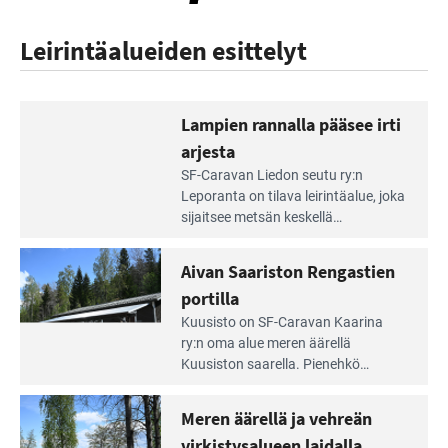
Leirintäalueiden esittelyt
Lampien rannalla pääsee irti
arjesta
Lue
SF-Caravan Liedon seutu ry:n
Leirintäoppaan
Leporanta on tilava leirintäalue, joka
artikkeli:
sijaitsee metsän kes­kellä
Lampien
kirkasvetisen lammen ympärillä. –
rannalla
Lampi on upea ja puhdas, ja se
Aivan Saariston Rengastien
pääsee
tarjoaa ympäris­töineen kauniit
irti
portilla
maisemat ja loistavat virkistäytymis­
arjesta
Lue
mahdollisuudet.
Kuusisto on SF-Caravan Kaarina
Leirintäoppaan
ry:n oma alue meren äärellä
artikkeli:
Kuusiston saarella. Pie­nehkö
Aivan
caravan-alue on lapsiystävällinen,
Saariston
rauhallinen ja silmiinpistävän siisti.
Meren äärellä ja vehreän
Rengastien
portilla
virkistysalueen laidalla