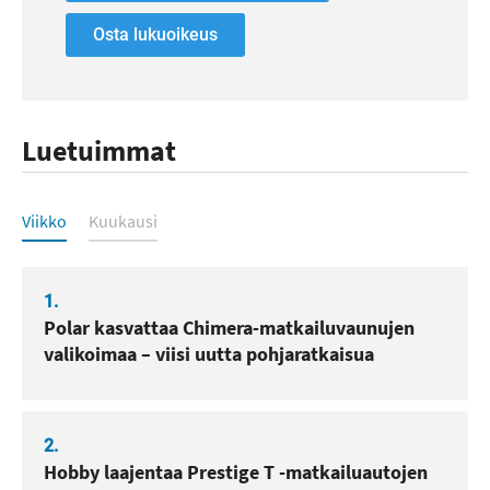
Osta lukuoikeus
Luetuimmat
Luetuimmat
Viikko
Kuukausi
1.
Polar kasvattaa Chimera-matkailuvaunujen
valikoimaa – viisi uutta pohjaratkaisua
2.
Hobby laajentaa Prestige T -matkailuautojen