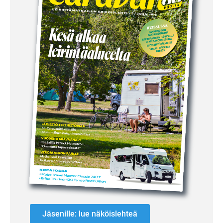
Jäsenille: lue näköislehteä