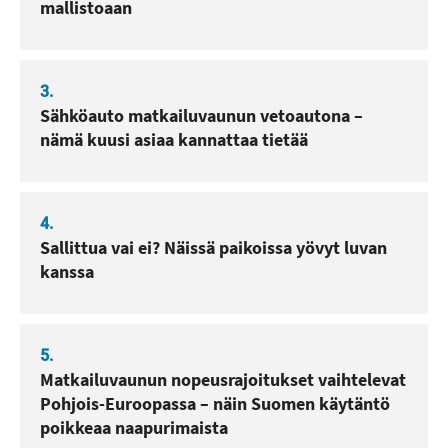
mallistoaan
3.
Sähköauto matkailuvaunun vetoautona –
nämä kuusi asiaa kannattaa tietää
4.
Sallittua vai ei? Näissä paikoissa yövyt luvan
kanssa
5.
Matkailuvaunun nopeusrajoitukset vaihtelevat
Pohjois-Euroopassa – näin Suomen käytäntö
poikkeaa naapurimaista