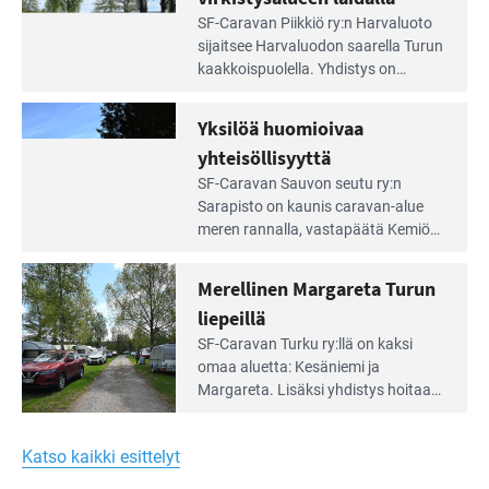
Lue
SF-Caravan Piikkiö ry:n Harvaluoto
Leirintäoppaan
sijait­see Harvaluodon saarella Turun
artikkeli:
kaakkois­puolella. Yhdistys on
Meren
vuokrannut käyttöön­sä osan
äärellä
kunnan viiden hehtaarin
Yksilöä huomioivaa
ja
virkistysalueesta.
vehreän
yhteisöllisyyttä
virkistysalueen
Lue
SF-Caravan Sauvon seutu ry:n
laidalla
Leirintäoppaan
Sarapisto on kaunis caravan-alue
artikkeli:
meren rannalla, vasta­päätä Kemiön
Yksilöä
saarta. Alueella on 130 sähköllä
huomioivaa
varustettua caravan-paik­kaa sekä
Merellinen Margareta Turun
yhteisöllisyyttä
kymmenen paikkaa ilman sähköä.
liepeillä
Lue
SF-Caravan Turku ry:llä on kaksi
Leirintäoppaan
omaa aluet­ta: Kesäniemi ja
artikkeli:
Margareta. Lisäksi yhdis­tys hoitaa
Merellinen
Ruissalo Campingin talvialue­
Margareta
toimintaa.
Turun
Katso kaikki esittelyt
liepeillä