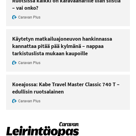
Ruotsissa kaikki on karavaanarille liian siistiä
– vai onko?
Caravan Plus
Käytetyn matkailuajoneuvon hankinnassa
kannattaa pitää pää kylmänä – nappaa
tarkistuslista mukaan kaupoille
Caravan Plus
Koeajossa: Kabe Travel Master Classic 740 T –
edullisin ruotsalainen
Caravan Plus