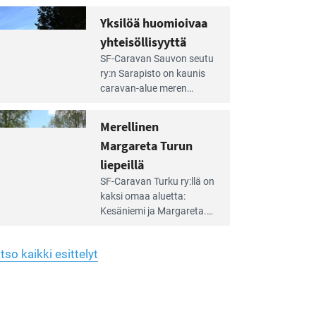
Yhdistys on vuokrannut
hreän
Yksilöä huomioivaa
rkistysalueen
käyttöön­sä osan kunnan
yhteisöllisyyttä
idalla
viiden hehtaarin
e
virkistysalueesta.
SF-Caravan Sauvon seutu
irintäoppaan
ry:n Sarapisto on kaunis
tikkeli:
caravan-alue meren
silöä
rannalla, vasta­päätä
omioivaa
Kemiön saarta. Alueella
Merellinen
teisöllisyyttä
on 130 sähköllä
Margareta Turun
varustettua caravan-paik­
kaa sekä kymmenen
liepeillä
e
paikkaa ilman sähköä.
SF-Caravan Turku ry:llä on
irintäoppaan
kaksi omaa aluet­ta:
tikkeli:
Kesäniemi ja Margareta.
rellinen
rgareta
Lisäksi yhdis­tys hoitaa
urun
Ruissalo Campingin
epeillä
tso kaikki esittelyt
talvialue­toimintaa.