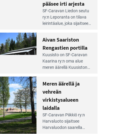
pääsee irti arjesta
e
SF-Caravan Liedon seutu
irintäoppaan
ry:n Leporanta on tilava
tikkeli:
leirintäalue, joka sijaitsee
mpien
metsän kes­kellä
nnalla
kirkasvetisen lammen
Aivan Saariston
äsee
ympärillä. – Lampi on
i
Rengastien portilla
upea ja puhdas, ja se
jesta
e
tarjoaa ympäris­töineen
Kuusisto on SF-Caravan
irintäoppaan
kauniit maisemat ja
Kaarina ry:n oma alue
tikkeli:
loistavat virkistäytymis­
meren äärellä Kuusiston
van
mahdollisuudet.
saarella. Pie­nehkö
ariston
caravan-alue on
Meren äärellä ja
ngastien
lapsiystävällinen,
rtilla
vehreän
rauhallinen ja
silmiinpistävän siisti.
virkistysalueen
e
laidalla
irintäoppaan
SF-Caravan Piikkiö ry:n
tikkeli:
Harvaluoto sijait­see
eren
Harvaluodon saarella
rellä
Turun kaakkois­puolella.