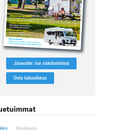
Jäsenille: lue näköislehteä
Osta lukuoikeus
uetuimmat
uetuimmat
ikko
Kuukausi