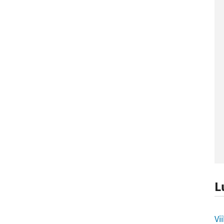
L
L
Vi