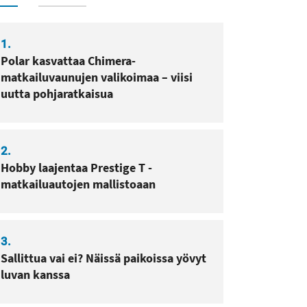
1.
Polar kasvattaa Chimera-
matkailuvaunujen valikoimaa – viisi
uutta pohjaratkaisua
2.
Hobby laajentaa Prestige T -
matkailuautojen mallistoaan
3.
Sallittua vai ei? Näissä paikoissa yövyt
luvan kanssa