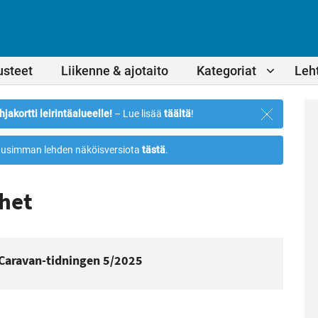
usteet
Liikenne & ajotaito
Kategoriat
Leht
Sulje
hjakortti leirintäalueelle!
– Lue lisää
täältä
!
ilmoitus
usimman lehden näköisversiota
tästä
.
rhet
Caravan-tidningen 5/2025