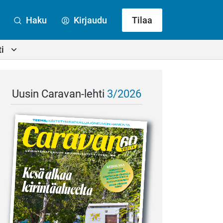
Haku
Kirjaudu
Tilaa
i
Uusin Caravan-lehti
3/2026