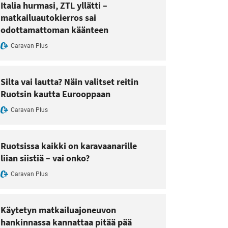
Italia hurmasi, ZTL yllätti –
matkailuautokierros sai
odottamattoman käänteen
Caravan Plus
Silta vai lautta? Näin valitset reitin
Ruotsin kautta Eurooppaan
Caravan Plus
Ruotsissa kaikki on karavaanarille
liian siistiä – vai onko?
Caravan Plus
Käytetyn matkailuajoneuvon
hankinnassa kannattaa pitää pää