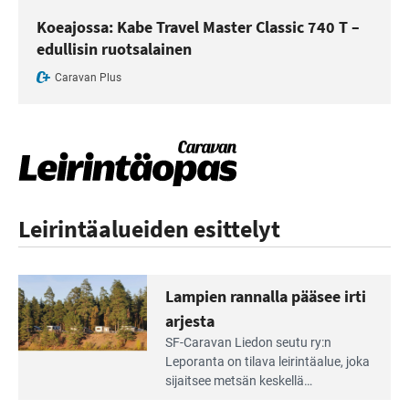
Koeajossa: Kabe Travel Master Classic 740 T –
edullisin ruotsalainen
Caravan Plus
Leirintäalueiden esittelyt
Lampien rannalla pääsee irti
arjesta
Lue
SF-Caravan Liedon seutu ry:n
Leirintäoppaan
Leporanta on tilava leirintäalue, joka
artikkeli:
sijaitsee metsän kes­kellä
Lampien
kirkasvetisen lammen ympärillä. –