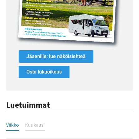
Jäsenille: lue näköislehteä
Osta lukuoikeus
Luetuimmat
Luetuimmat
Viikko
Kuukausi