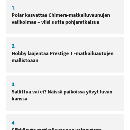
1.
Polar kasvattaa Chimera-matkailuvaunujen
valikoimaa – viisi uutta pohjaratkaisua
2.
Hobby laajentaa Prestige T -matkailuautojen
mallistoaan
3.
Sallittua vai ei? Näissä paikoissa yövyt luvan
kanssa
4.
Sähköauto matkailuvaunun vetoautona –