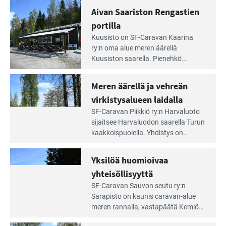
rannalla
Lampi on upea ja puhdas, ja se
Aivan Saariston Rengastien
pääsee
tarjoaa ympäris­töineen kauniit
irti
portilla
maisemat ja loistavat virkistäytymis­
arjesta
Lue
mahdollisuudet.
Kuusisto on SF-Caravan Kaarina
Leirintäoppaan
ry:n oma alue meren äärellä
artikkeli:
Kuusiston saarella. Pie­nehkö
Aivan
caravan-alue on lapsiystävällinen,
Saariston
rauhallinen ja silmiinpistävän siisti.
Meren äärellä ja vehreän
Rengastien
portilla
virkistysalueen laidalla
Lue
SF-Caravan Piikkiö ry:n Harvaluoto
Leirintäoppaan
sijait­see Harvaluodon saarella Turun
artikkeli:
kaakkois­puolella. Yhdistys on
Meren
vuokrannut käyttöön­sä osan
äärellä
kunnan viiden hehtaarin
Yksilöä huomioivaa
ja
virkistysalueesta.
vehreän
yhteisöllisyyttä
virkistysalueen
Lue
SF-Caravan Sauvon seutu ry:n
laidalla
Leirintäoppaan
Sarapisto on kaunis caravan-alue
artikkeli:
meren rannalla, vasta­päätä Kemiön
Yksilöä
saarta. Alueella on 130 sähköllä
huomioivaa