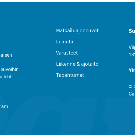
Matkailuajoneuvot
Su
Leirintä
Vii
Varusteet
13
paleen
Liikenne & ajotaito
neuvoihin
Yh
Tapahtumat
u lehti
© 
Ca
gram