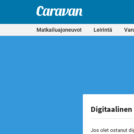
Leirintämatkailun
Siirry
suoraan
erikoislehti
Caravan-
sisältöön
lehti
Matkailuajoneuvot
Leirintä
Var
Digitaalinen
Jos olet ostanut di