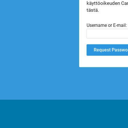
käyttöoikeuden Car
tästä.
Username or E-mail: