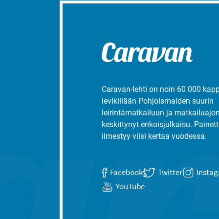
Caravan-lehti on noin 60 000 kap
levikillään Pohjoismaiden suurin
leirintämatkailuun ja matkailuajo
keskittynyt erikoisjulkaisu. Painett
ilmestyy viisi kertaa vuodessa.
Facebook
Twitter
Insta
YouTube