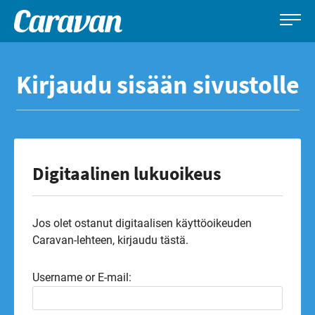
Caravan-
Leirintämatkailun
Siirry
lehti
erikoislehti
suoraan
Kirjaudu sisään sivustolle
sisältöön
Digitaalinen lukuoikeus
Jos olet ostanut digitaalisen käyttöoikeuden
Caravan-lehteen, kirjaudu tästä.
Username or E-mail: