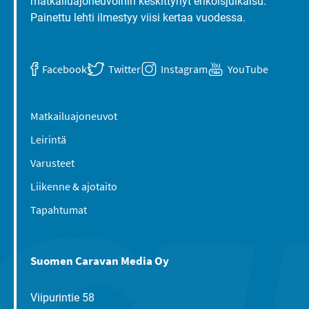
matkailuajoneuvoihin keskittynyt erikoisjulkaisu.
Painettu lehti ilmestyy viisi kertaa vuodessa.
Facebook
Twitter
Instagram
YouTube
Matkailuajoneuvot
Leirintä
Varusteet
Liikenne & ajotaito
Tapahtumat
Suomen Caravan Media Oy
Viipurintie 58