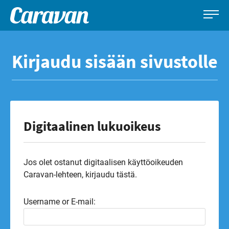
Caravan-
Leirintämatkailun
Siirry
lehti
erikoislehti
suoraan
Kirjaudu sisään sivustolle
sisältöön
Digitaalinen lukuoikeus
Jos olet ostanut digitaalisen käyttöoikeuden
Caravan-lehteen, kirjaudu tästä.
Username or E-mail: