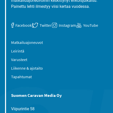
matkailuajoneuvoihin keskittynyt erikoisjulkaisu.
Painettu lehti ilmestyy viisi kertaa vuodessa.
Facebook
Twitter
Instagram
YouTube
Matkailuajoneuvot
Leirintä
Varusteet
Liikenne & ajotaito
Tapahtumat
Suomen Caravan Media Oy
Viipurintie 58