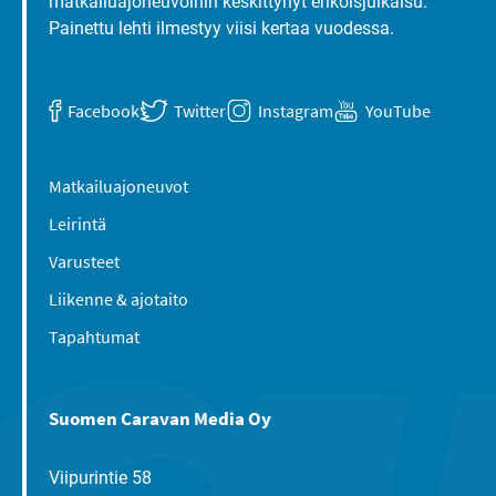
matkailuajoneuvoihin keskittynyt erikoisjulkaisu.
Painettu lehti ilmestyy viisi kertaa vuodessa.
Facebook
Twitter
Instagram
YouTube
Matkailuajoneuvot
Leirintä
Varusteet
Liikenne & ajotaito
Tapahtumat
Suomen Caravan Media Oy
Viipurintie 58