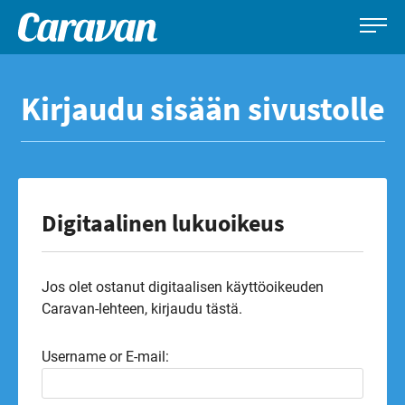
Caravan-
Leirintämatkailun
Siirry
lehti
erikoislehti
suoraan
Kirjaudu sisään sivustolle
sisältöön
Digitaalinen lukuoikeus
Jos olet ostanut digitaalisen käyttöoikeuden
Caravan-lehteen, kirjaudu tästä.
Username or E-mail: