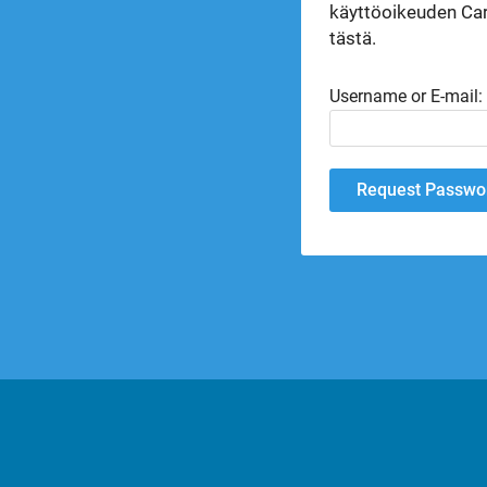
käyttöoikeuden Car
tästä.
Username or E-mail: