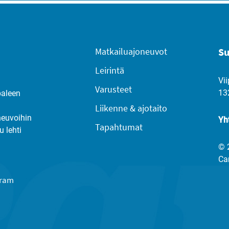
Matkailuajoneuvot
Su
Leirintä
Vii
Varusteet
13
paleen
Liikenne & ajotaito
neuvoihin
Yh
Tapahtumat
u lehti
© 
Ca
gram