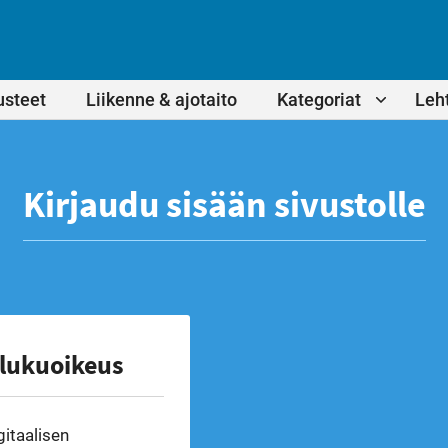
usteet
Liikenne & ajotaito
Kategoriat
Leht
Kirjaudu sisään sivustolle
 lukuoikeus
gitaalisen