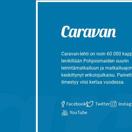
Caravan-lehti on noin 60 000 kap
levikillään Pohjoismaiden suurin
leirintämatkailuun ja matkailuajo
keskittynyt erikoisjulkaisu. Painett
ilmestyy viisi kertaa vuodessa.
Facebook
Twitter
Insta
YouTube