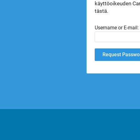
käyttöoikeuden Car
tästä.
Username or E-mail: