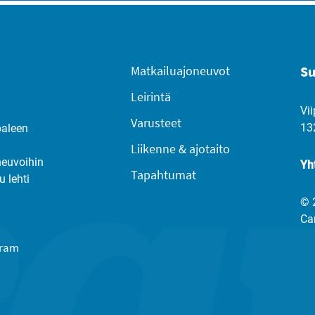
Matkailuajoneuvot
Su
Leirintä
Vii
Varusteet
13
paleen
Liikenne & ajotaito
neuvoihin
Yh
Tapahtumat
u lehti
© 
Ca
gram