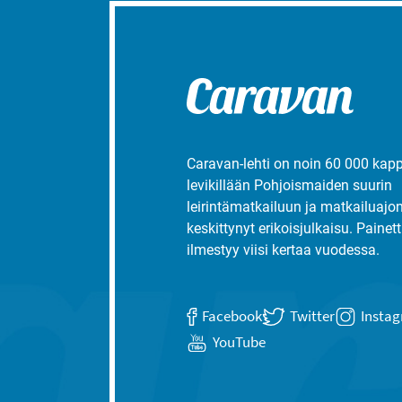
Caravan-lehti on noin 60 000 kap
levikillään Pohjoismaiden suurin
leirintämatkailuun ja matkailuajo
keskittynyt erikoisjulkaisu. Painett
ilmestyy viisi kertaa vuodessa.
Facebook
Twitter
Insta
YouTube