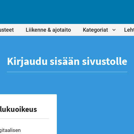
usteet
Liikenne & ajotaito
Kategoriat
Leht
Kirjaudu sisään sivustolle
 lukuoikeus
gitaalisen