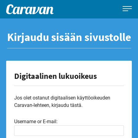
Caravan-
Leirintämatkailun
Siirry
lehti
erikoislehti
suoraan
Kirjaudu sisään sivustolle
sisältöön
Digitaalinen lukuoikeus
Jos olet ostanut digitaalisen käyttöoikeuden
Caravan-lehteen, kirjaudu tästä.
Username or E-mail: