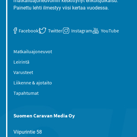
matkailuajoneuvoihin keskittynyt erikoisjulkaisu.
Painettu lehti ilmestyy viisi kertaa vuodessa.
Facebook
Twitter
Instagram
YouTube
Matkailuajoneuvot
Leirintä
Varusteet
Liikenne & ajotaito
Tapahtumat
Suomen Caravan Media Oy
Viipurintie 58