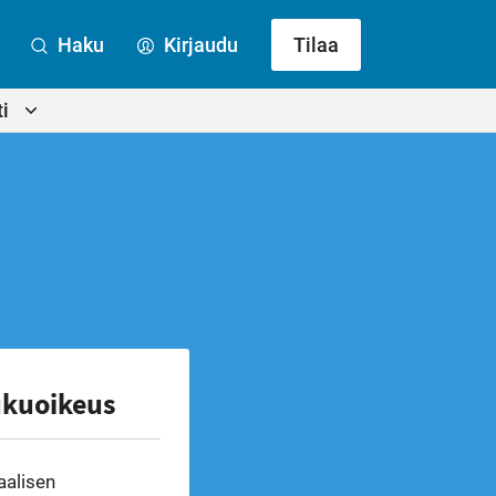
Haku
Kirjaudu
Tilaa
i
ukuoikeus
aalisen