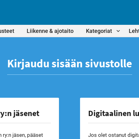
usteet
Liikenne & ajotaito
Kategoriat
Leht
Kirjaudu sisään sivustolle
y:n jäsenet
Digitaalinen l
 ry:n jäsen, pääset
Jos olet ostanut digit