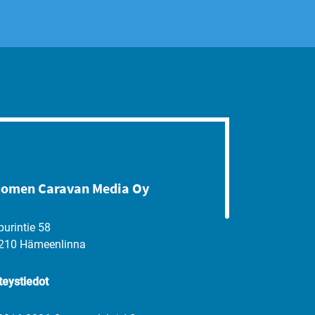
omen Caravan Media Oy
purintie 58
210 Hämeenlinna
teystiedot