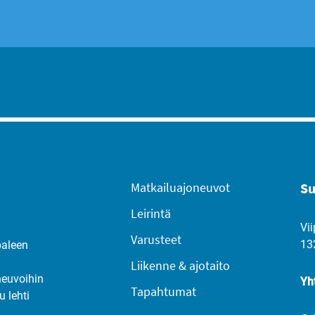
Matkailuajoneuvot
Su
Leirintä
Vii
Varusteet
13
paleen
Liikenne & ajotaito
neuvoihin
Yh
Tapahtumat
u lehti