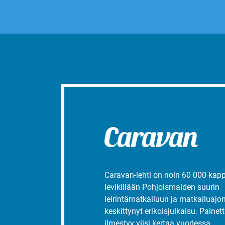
Caravan-lehti on noin 60 000 kap
levikillään Pohjoismaiden suurin
leirintämatkailuun ja matkailuajo
keskittynyt erikoisjulkaisu. Painett
ilmestyy viisi kertaa vuodessa.