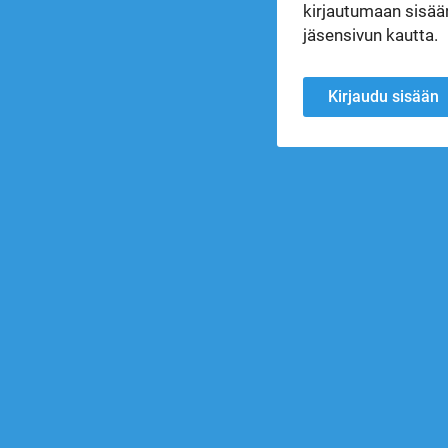
kirjautumaan sisään
jäsensivun kautta.
Kirjaudu sisään