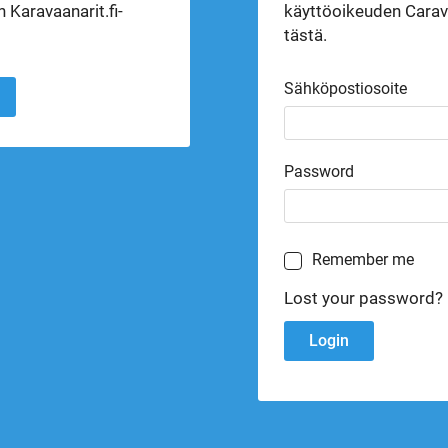
 Karavaanarit.fi-
käyttöoikeuden Carava
tästä.
Sähköpostiosoite
Password
Remember me
Lost your password?