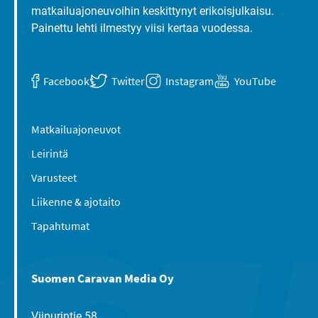
matkailuajoneuvoihin keskittynyt erikoisjulkaisu.
Painettu lehti ilmestyy viisi kertaa vuodessa.
Facebook
Twitter
Instagram
YouTube
Matkailuajoneuvot
Leirintä
Varusteet
Liikenne & ajotaito
Tapahtumat
Suomen Caravan Media Oy
Viipurintie 58