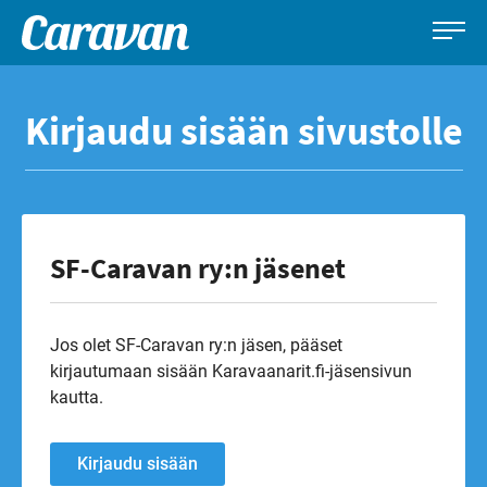
Caravan-
Leirintämatkailun
Siirry
lehti
erikoislehti
suoraan
Kirjaudu sisään sivustolle
sisältöön
SF-Caravan ry:n jäsenet
Jos olet SF-Caravan ry:n jäsen, pääset
kirjautumaan sisään Karavaanarit.fi-jäsensivun
kautta.
Kirjaudu sisään