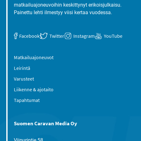
matkailuajoneuvoihin keskittynyt erikoisjulkaisu.
Painettu lehti ilmestyy viisi kertaa vuodessa.
Facebook
Twitter
Instagram
YouTube
Matkailuajoneuvot
Leirintä
Varusteet
Liikenne & ajotaito
Tapahtumat
Suomen Caravan Media Oy
Viipurintie 58