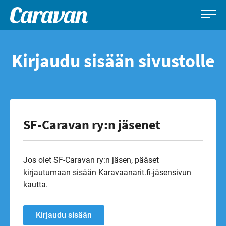
Caravan-
Leirintämatkailun
Siirry
lehti
erikoislehti
suoraan
Kirjaudu sisään sivustolle
sisältöön
SF-Caravan ry:n jäsenet
Jos olet SF-Caravan ry:n jäsen, pääset
kirjautumaan sisään Karavaanarit.fi-jäsensivun
kautta.
Kirjaudu sisään