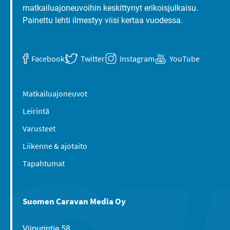
matkailuajoneuvoihin keskittynyt erikoisjulkaisu.
Painettu lehti ilmestyy viisi kertaa vuodessa.
Facebook
Twitter
Instagram
YouTube
Matkailuajoneuvot
Leirintä
Varusteet
Liikenne & ajotaito
Tapahtumat
Suomen Caravan Media Oy
Viipurintie 58