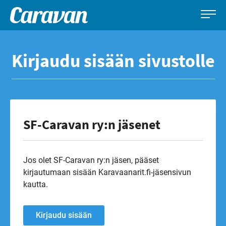
Caravan-
Leirintämatkailun
Siirry
lehti
erikoislehti
suoraan
Kirjaudu sisään sivustolle
sisältöön
SF-Caravan ry:n jäsenet
Jos olet SF-Caravan ry:n jäsen, pääset
kirjautumaan sisään Karavaanarit.fi-jäsensivun
kautta.
Kirjaudu sisään