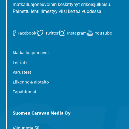
matkailuajoneuvoihin keskittynyt erikoisjulkaisu.
Painettu lehti ilmestyy viisi kertaa vuodessa.
Facebook
Twitter
Instagram
YouTube
Matkailuajoneuvot
Leirintä
Varusteet
Liikenne & ajotaito
Tapahtumat
Suomen Caravan Media Oy
Viipurintie 58