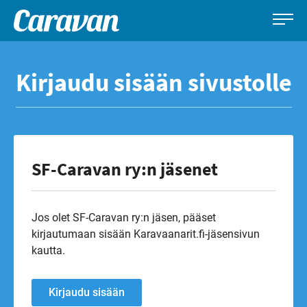
Caravan-
Leirintämatkailun
Siirry
lehti
erikoislehti
suoraan
Kirjaudu sisään sivustolle
sisältöön
SF-Caravan ry:n jäsenet
Jos olet SF-Caravan ry:n jäsen, pääset
kirjautumaan sisään Karavaanarit.fi-jäsensivun
kautta.
Kirjaudu sisään