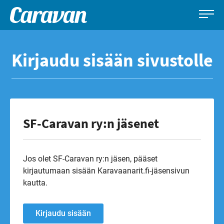
Caravan-
Leirintämatkailun
Siirry
lehti
erikoislehti
suoraan
Kirjaudu sisään sivustolle
sisältöön
SF-Caravan ry:n jäsenet
Jos olet SF-Caravan ry:n jäsen, pääset
kirjautumaan sisään Karavaanarit.fi-jäsensivun
kautta.
Kirjaudu sisään