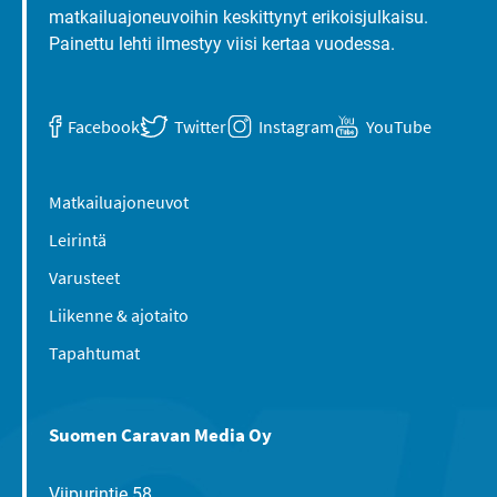
matkailuajoneuvoihin keskittynyt erikoisjulkaisu.
Painettu lehti ilmestyy viisi kertaa vuodessa.
Facebook
Twitter
Instagram
YouTube
Matkailuajoneuvot
Leirintä
Varusteet
Liikenne & ajotaito
Tapahtumat
Suomen Caravan Media Oy
Viipurintie 58