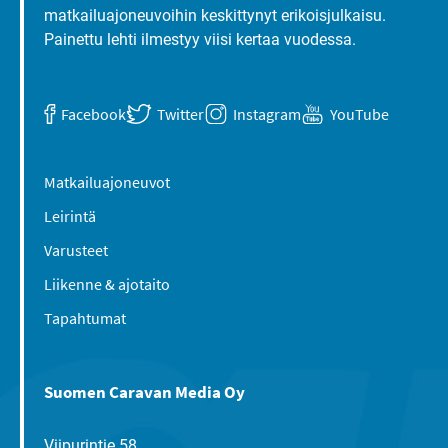
matkailuajoneuvoihin keskittynyt erikoisjulkaisu.
Painettu lehti ilmestyy viisi kertaa vuodessa.
Facebook
Twitter
Instagram
YouTube
Matkailuajoneuvot
Leirintä
Varusteet
Liikenne & ajotaito
Tapahtumat
Suomen Caravan Media Oy
Viipurintie 58