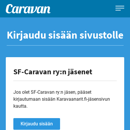
Caravan-
Leirintämatkailun
Siirry
lehti
erikoislehti
suoraan
Kirjaudu sisään sivustolle
sisältöön
SF-Caravan ry:n jäsenet
Jos olet SF-Caravan ry:n jäsen, pääset
kirjautumaan sisään Karavaanarit.fi-jäsensivun
kautta.
Kirjaudu sisään