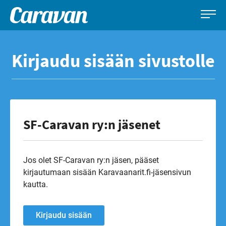
Caravan-
Leirintämatkailun
Siirry
lehti
erikoislehti
suoraan
Kirjaudu sisään sivustolle
sisältöön
SF-Caravan ry:n jäsenet
Jos olet SF-Caravan ry:n jäsen, pääset
kirjautumaan sisään Karavaanarit.fi-jäsensivun
kautta.
Kirjaudu sisään