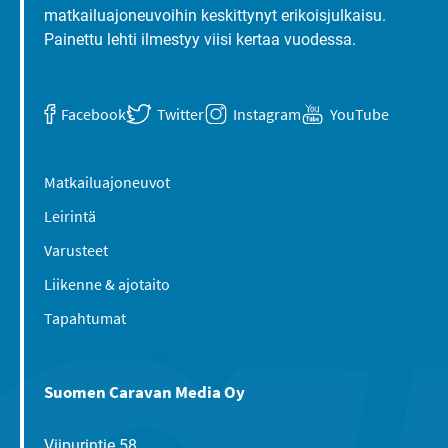
matkailuajoneuvoihin keskittynyt erikoisjulkaisu.
Painettu lehti ilmestyy viisi kertaa vuodessa.
Facebook
Twitter
Instagram
YouTube
Matkailuajoneuvot
Leirintä
Varusteet
Liikenne & ajotaito
Tapahtumat
Suomen Caravan Media Oy
Viipurintie 58