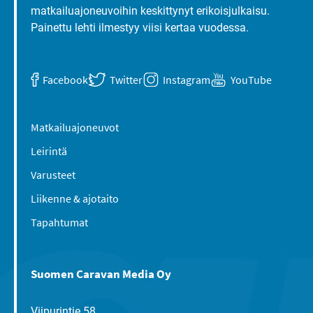
matkailuajoneuvoihin keskittynyt erikoisjulkaisu.
Painettu lehti ilmestyy viisi kertaa vuodessa.
Facebook
Twitter
Instagram
YouTube
Matkailuajoneuvot
Leirintä
Varusteet
Liikenne & ajotaito
Tapahtumat
Suomen Caravan Media Oy
Viipurintie 58