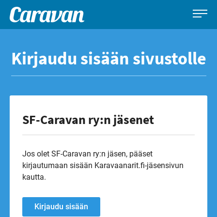
Caravan-
Leirintämatkailun
Siirry
lehti
erikoislehti
suoraan
Kirjaudu sisään sivustolle
sisältöön
SF-Caravan ry:n jäsenet
Jos olet SF-Caravan ry:n jäsen, pääset
kirjautumaan sisään Karavaanarit.fi-jäsensivun
kautta.
Kirjaudu sisään