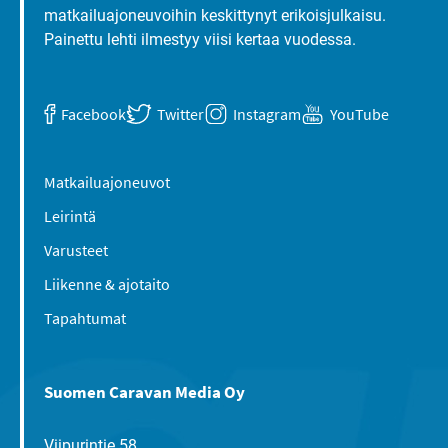
matkailuajoneuvoihin keskittynyt erikoisjulkaisu.
Painettu lehti ilmestyy viisi kertaa vuodessa.
Facebook
Twitter
Instagram
YouTube
Matkailuajoneuvot
Leirintä
Varusteet
Liikenne & ajotaito
Tapahtumat
Suomen Caravan Media Oy
Viipurintie 58