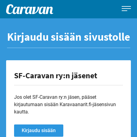
Caravan-
Leirintämatkailun
Siirry
lehti
erikoislehti
suoraan
Kirjaudu sisään sivustolle
sisältöön
SF-Caravan ry:n jäsenet
Jos olet SF-Caravan ry:n jäsen, pääset
kirjautumaan sisään Karavaanarit.fi-jäsensivun
kautta.
Kirjaudu sisään