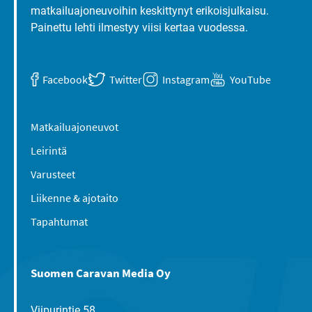
matkailuajoneuvoihin keskittynyt erikoisjulkaisu.
Painettu lehti ilmestyy viisi kertaa vuodessa.
Facebook
Twitter
Instagram
YouTube
Matkailuajoneuvot
Leirintä
Varusteet
Liikenne & ajotaito
Tapahtumat
Suomen Caravan Media Oy
Viipurintie 58