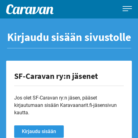
Caravan-
Leirintämatkailun
Siirry
lehti
erikoislehti
suoraan
Kirjaudu sisään sivustolle
sisältöön
SF-Caravan ry:n jäsenet
Jos olet SF-Caravan ry:n jäsen, pääset
kirjautumaan sisään Karavaanarit.fi-jäsensivun
kautta.
Kirjaudu sisään