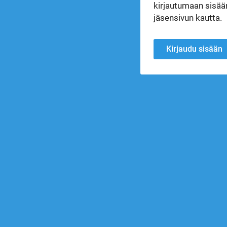
kirjautumaan sisään
jäsensivun kautta.
Kirjaudu sisään