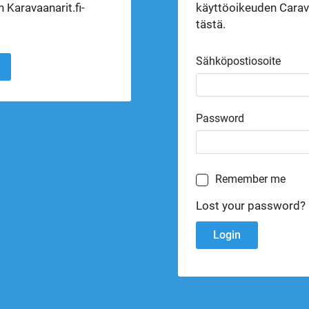
 Karavaanarit.fi-
käyttöoikeuden Carava
tästä.
Sähköpostiosoite
Password
Remember me
Lost your password?