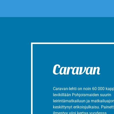
Caravan-lehti on noin 60 000 kap
levikillään Pohjoismaiden suurin
leirintämatkailuun ja matkailuajo
keskittynyt erikoisjulkaisu. Painett
ilmestyy viisi kertaa vuodessa.