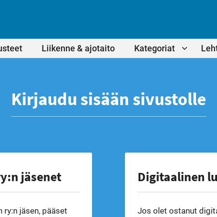
usteet
Liikenne & ajotaito
Kategoriat
Leht
Kirjaudu sisään sivustolle
y:n jäsenet
Digitaalinen l
 ry:n jäsen, pääset
Jos olet ostanut digit