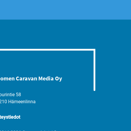
omen Caravan Media Oy
purintie 58
210 Hämeenlinna
teystiedot