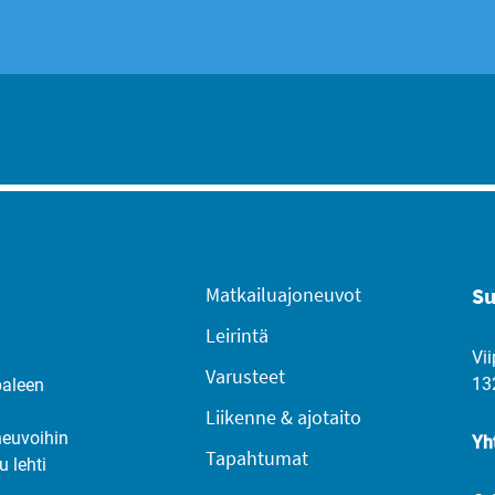
Matkailuajoneuvot
Su
Leirintä
Vii
Varusteet
13
paleen
Liikenne & ajotaito
neuvoihin
Yh
Tapahtumat
u lehti