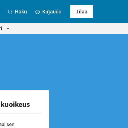
Haku
Kirjaudu
Tilaa
i
ukuoikeus
aalisen