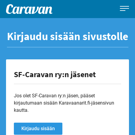
Caravan-
Leirintämatkailun
Siirry
lehti
erikoislehti
suoraan
Kirjaudu sisään sivustolle
sisältöön
SF-Caravan ry:n jäsenet
Jos olet SF-Caravan ry:n jäsen, pääset
kirjautumaan sisään Karavaanarit.fi-jäsensivun
kautta.
Kirjaudu sisään