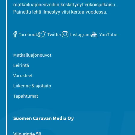
matkailuajoneuvoihin keskittynyt erikoisjulkaisu.
Painettu lehti ilmestyy viisi kertaa vuodessa.
Facebook
Twitter
Instagram
YouTube
Matkailuajoneuvot
Leirintä
Varusteet
Liikenne & ajotaito
Tapahtumat
Suomen Caravan Media Oy
Viipurintie 58