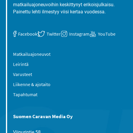
matkailuajoneuvoihin keskittynyt erikoisjulkaisu.
Painettu lehti ilmestyy viisi kertaa vuodessa.
Facebook
Twitter
Instagram
YouTube
Matkailuajoneuvot
Leirintä
Varusteet
Liikenne & ajotaito
Tapahtumat
Suomen Caravan Media Oy
Viipurintie 58