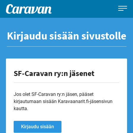
Caravan-
Leirintämatkailun
Siirry
lehti
erikoislehti
suoraan
Kirjaudu sisään sivustolle
sisältöön
SF-Caravan ry:n jäsenet
Jos olet SF-Caravan ry:n jäsen, pääset
kirjautumaan sisään Karavaanarit.fi-jäsensivun
kautta.
Kirjaudu sisään