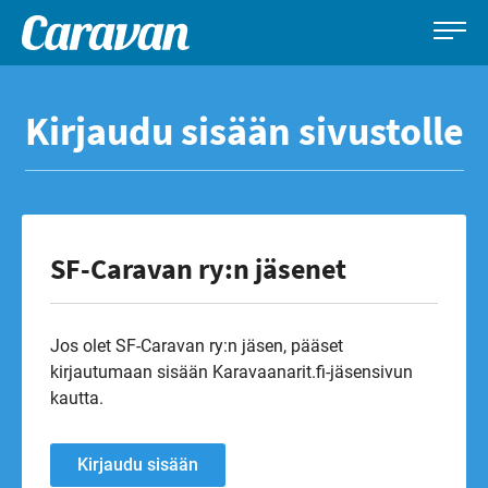
Caravan-
Leirintämatkailun
Siirry
lehti
erikoislehti
suoraan
Kirjaudu sisään sivustolle
sisältöön
SF-Caravan ry:n jäsenet
Jos olet SF-Caravan ry:n jäsen, pääset
kirjautumaan sisään Karavaanarit.fi-jäsensivun
kautta.
Kirjaudu sisään