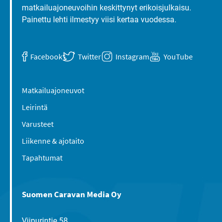
matkailuajoneuvoihin keskittynyt erikoisjulkaisu.
Painettu lehti ilmestyy viisi kertaa vuodessa.
Facebook
Twitter
Instagram
YouTube
Matkailuajoneuvot
Leirintä
Varusteet
Liikenne & ajotaito
Tapahtumat
Suomen Caravan Media Oy
Viipurintie 58