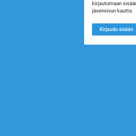
kirjautumaan sisään
jäsensivun kautta.
Kirjaudu sisään