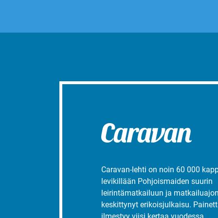
Caravan-lehti on noin 60 000 kap
levikillään Pohjoismaiden suurin
leirintämatkailuun ja matkailuajo
keskittynyt erikoisjulkaisu. Painett
ilmestyy viisi kertaa vuodessa.