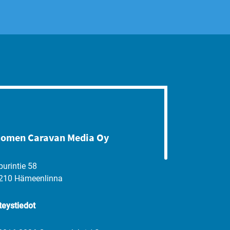
omen Caravan Media Oy
purintie 58
210 Hämeenlinna
teystiedot