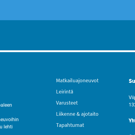
Matkailuajoneuvot
Su
Leirintä
Vii
Varusteet
13
paleen
Liikenne & ajotaito
neuvoihin
Yh
Tapahtumat
u lehti