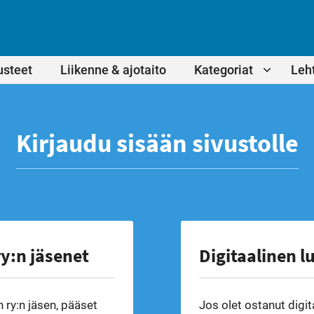
usteet
Liikenne & ajotaito
Kategoriat
Leht
Kirjaudu sisään sivustolle
y:n jäsenet
Digitaalinen l
 ry:n jäsen, pääset
Jos olet ostanut digit