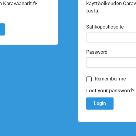
 Karavaanarit.fi-
käyttöoikeuden Carava
tästä.
Sähköpostiosoite
Password
Remember me
Lost your password?