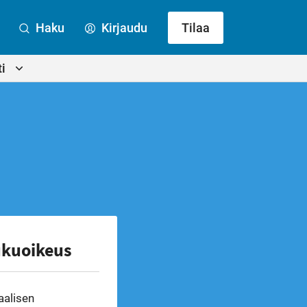
Haku
Kirjaudu
Tilaa
i
ukuoikeus
aalisen