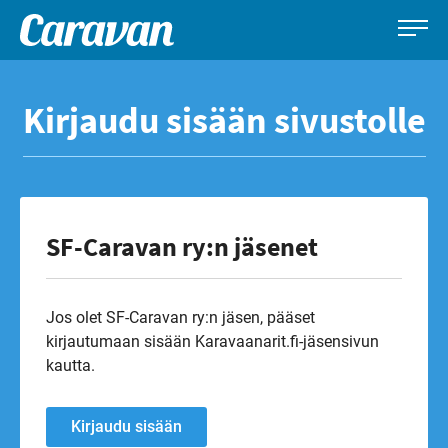
Caravan-
Leirintämatkailun
Siirry
lehti
erikoislehti
suoraan
Kirjaudu sisään sivustolle
sisältöön
SF-Caravan ry:n jäsenet
Jos olet SF-Caravan ry:n jäsen, pääset
kirjautumaan sisään Karavaanarit.fi-jäsensivun
kautta.
Kirjaudu sisään