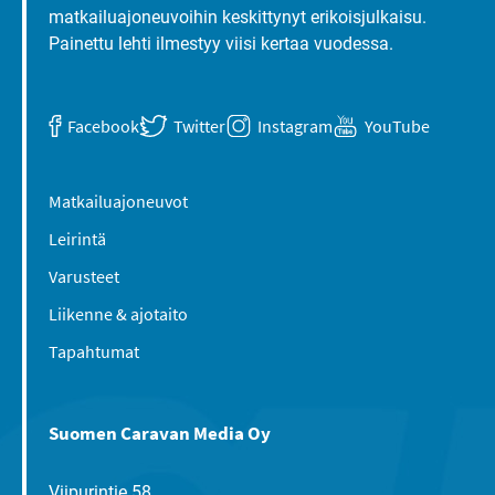
matkailuajoneuvoihin keskittynyt erikoisjulkaisu.
Painettu lehti ilmestyy viisi kertaa vuodessa.
Facebook
Twitter
Instagram
YouTube
Matkailuajoneuvot
Leirintä
Varusteet
Liikenne & ajotaito
Tapahtumat
Suomen Caravan Media Oy
Viipurintie 58