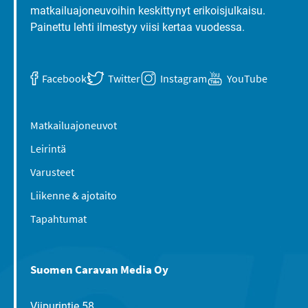
matkailuajoneuvoihin keskittynyt erikoisjulkaisu.
Painettu lehti ilmestyy viisi kertaa vuodessa.
Facebook
Twitter
Instagram
YouTube
Matkailuajoneuvot
Leirintä
Varusteet
Liikenne & ajotaito
Tapahtumat
Suomen Caravan Media Oy
Viipurintie 58