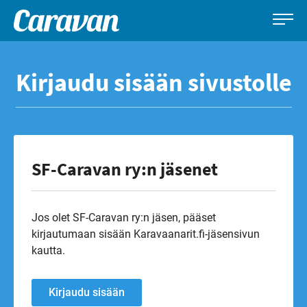
Caravan-
Leirintämatkailun
Siirry
lehti
erikoislehti
suoraan
Kirjaudu sisään sivustolle
sisältöön
SF-Caravan ry:n jäsenet
Jos olet SF-Caravan ry:n jäsen, pääset
kirjautumaan sisään Karavaanarit.fi-jäsensivun
kautta.
Kirjaudu sisään