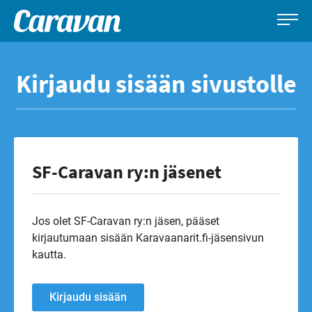
Caravan-
Leirintämatkailun
Siirry
lehti
erikoislehti
suoraan
Kirjaudu sisään sivustolle
sisältöön
SF-Caravan ry:n jäsenet
Jos olet SF-Caravan ry:n jäsen, pääset
kirjautumaan sisään Karavaanarit.fi-jäsensivun
kautta.
Kirjaudu sisään