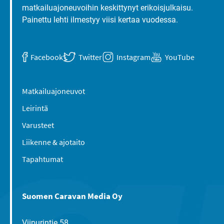
matkailuajoneuvoihin keskittynyt erikoisjulkaisu.
Painettu lehti ilmestyy viisi kertaa vuodessa.
Facebook
Twitter
Instagram
YouTube
Matkailuajoneuvot
Leirintä
Varusteet
Liikenne & ajotaito
Tapahtumat
Suomen Caravan Media Oy
Viipurintie 58