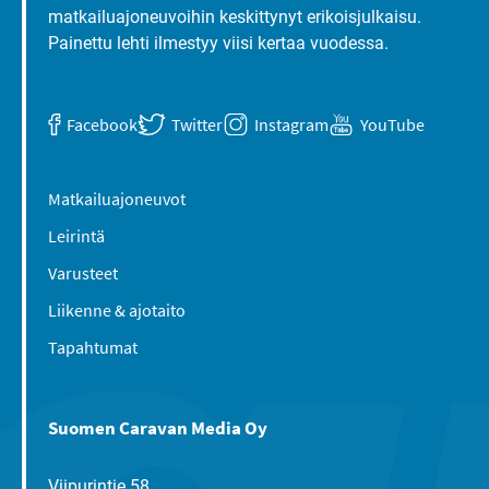
matkailuajoneuvoihin keskittynyt erikoisjulkaisu.
Painettu lehti ilmestyy viisi kertaa vuodessa.
Facebook
Twitter
Instagram
YouTube
Matkailuajoneuvot
Leirintä
Varusteet
Liikenne & ajotaito
Tapahtumat
Suomen Caravan Media Oy
Viipurintie 58