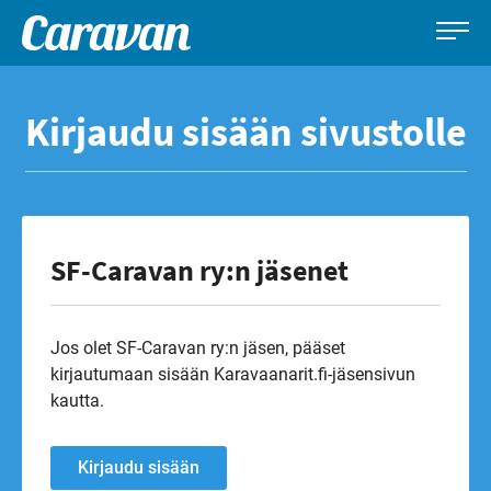
Caravan-
Leirintämatkailun
Siirry
lehti
erikoislehti
suoraan
Kirjaudu sisään sivustolle
sisältöön
SF-Caravan ry:n jäsenet
Jos olet SF-Caravan ry:n jäsen, pääset
kirjautumaan sisään Karavaanarit.fi-jäsensivun
kautta.
Kirjaudu sisään