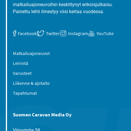
matkailuajoneuvoihin keskittynyt erikoisjulkaisu.
Painettu lehti ilmestyy viisi kertaa vuodessa.
Facebook
Twitter
Instagram
YouTube
Matkailuajoneuvot
Leirintä
Varusteet
Liikenne & ajotaito
Tapahtumat
Suomen Caravan Media Oy
Viipurintie 58