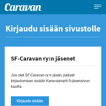
Caravan-
Leirintämatkailun
Siirry
lehti
erikoislehti
suoraan
Kirjaudu sisään sivustolle
sisältöön
SF-Caravan ry:n jäsenet
Jos olet SF-Caravan ry:n jäsen, pääset
kirjautumaan sisään Karavaanarit.fi-jäsensivun
kautta.
Kirjaudu sisään