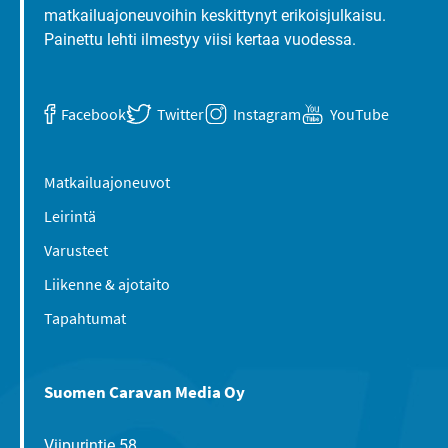
matkailuajoneuvoihin keskittynyt erikoisjulkaisu.
Painettu lehti ilmestyy viisi kertaa vuodessa.
Facebook
Twitter
Instagram
YouTube
Matkailuajoneuvot
Leirintä
Varusteet
Liikenne & ajotaito
Tapahtumat
Suomen Caravan Media Oy
Viipurintie 58