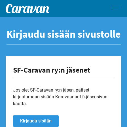
Caravan-
Leirintämatkailun
Siirry
lehti
erikoislehti
suoraan
Kirjaudu sisään sivustolle
sisältöön
SF-Caravan ry:n jäsenet
Jos olet SF-Caravan ry:n jäsen, pääset
kirjautumaan sisään Karavaanarit.fi-jäsensivun
kautta.
Kirjaudu sisään