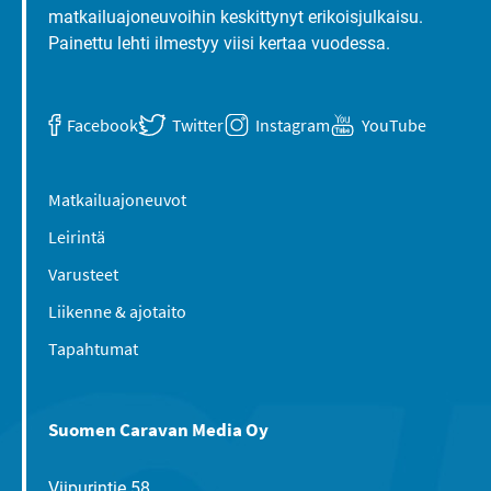
matkailuajoneuvoihin keskittynyt erikoisjulkaisu.
Painettu lehti ilmestyy viisi kertaa vuodessa.
Facebook
Twitter
Instagram
YouTube
Matkailuajoneuvot
Leirintä
Varusteet
Liikenne & ajotaito
Tapahtumat
Suomen Caravan Media Oy
Viipurintie 58