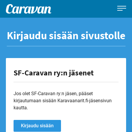
Caravan-
Leirintämatkailun
Siirry
lehti
erikoislehti
suoraan
Kirjaudu sisään sivustolle
sisältöön
SF-Caravan ry:n jäsenet
Jos olet SF-Caravan ry:n jäsen, pääset
kirjautumaan sisään Karavaanarit.fi-jäsensivun
kautta.
Kirjaudu sisään