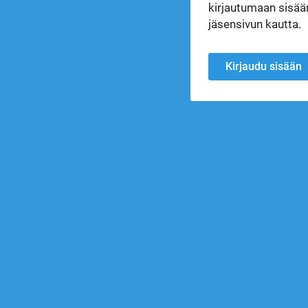
kirjautumaan sisään
jäsensivun kautta.
Kirjaudu sisään