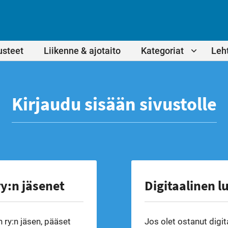
usteet
Liikenne & ajotaito
Kategoriat
Leht
Kirjaudu sisään sivustolle
y:n jäsenet
Digitaalinen l
 ry:n jäsen, pääset
Jos olet ostanut digit