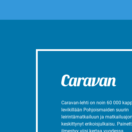
Caravan-lehti on noin 60 000 kap
levikillään Pohjoismaiden suurin
leirintämatkailuun ja matkailuajo
keskittynyt erikoisjulkaisu. Painett
ilmestyy viisi kertaa vuodessa.