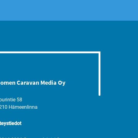
omen Caravan Media Oy
purintie 58
210 Hämeenlinna
teystiedot