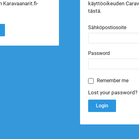
 Karavaanarit.fi-
käyttöoikeuden Carava
tästä.
Sähköpostiosoite
Password
Remember me
Lost your password?