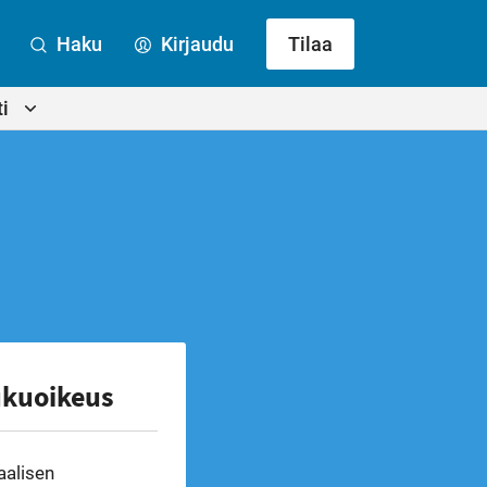
Haku
Kirjaudu
Tilaa
i
ukuoikeus
aalisen