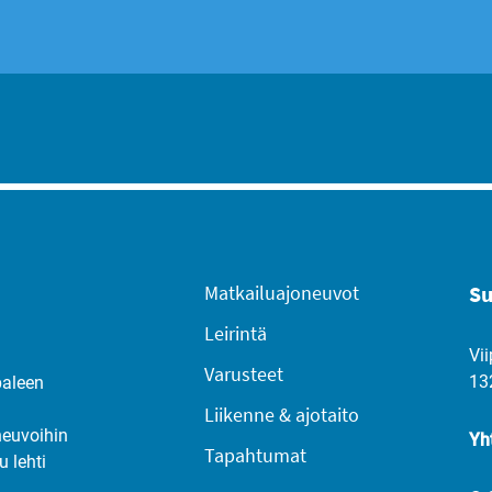
Matkailuajoneuvot
Su
Leirintä
Vii
Varusteet
13
paleen
Liikenne & ajotaito
neuvoihin
Yh
Tapahtumat
u lehti