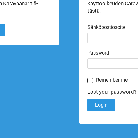
 Karavaanarit.fi-
käyttöoikeuden Carava
tästä.
Sähköpostiosoite
Password
Remember me
Lost your password?