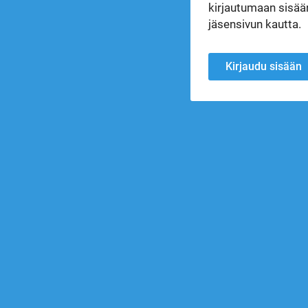
kirjautumaan sisään
jäsensivun kautta.
Kirjaudu sisään