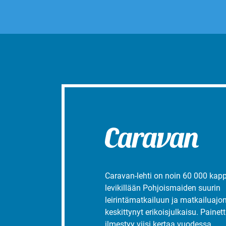
Caravan-lehti on noin 60 000 kap
levikillään Pohjoismaiden suurin
leirintämatkailuun ja matkailuajo
keskittynyt erikoisjulkaisu. Painett
ilmestyy viisi kertaa vuodessa.