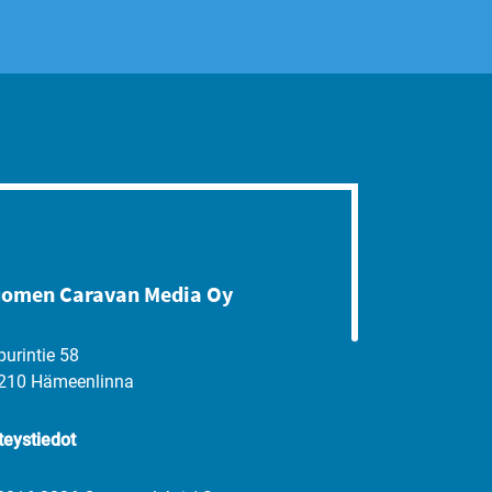
omen Caravan Media Oy
purintie 58
210 Hämeenlinna
teystiedot