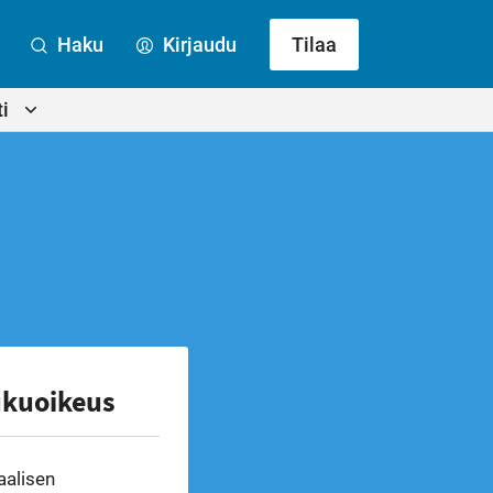
Haku
Kirjaudu
Tilaa
i
ukuoikeus
aalisen