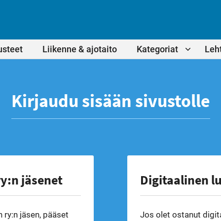
usteet
Liikenne & ajotaito
Kategoriat
Leht
Kirjaudu sisään sivustolle
y:n jäsenet
Digitaalinen l
 ry:n jäsen, pääset
Jos olet ostanut digit