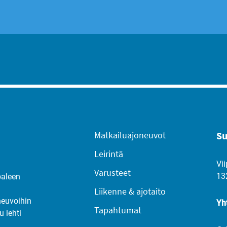
Matkailuajoneuvot
Su
Leirintä
Vii
Varusteet
13
paleen
Liikenne & ajotaito
neuvoihin
Yh
Tapahtumat
u lehti