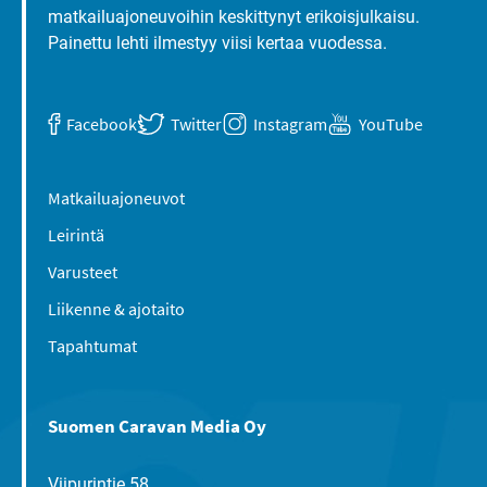
matkailuajoneuvoihin keskittynyt erikoisjulkaisu.
Painettu lehti ilmestyy viisi kertaa vuodessa.
Facebook
Twitter
Instagram
YouTube
Matkailuajoneuvot
Leirintä
Varusteet
Liikenne & ajotaito
Tapahtumat
Suomen Caravan Media Oy
Viipurintie 58