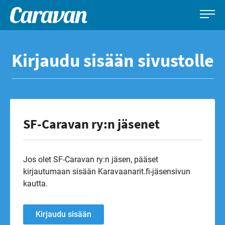
Caravan-
Leirintämatkailun
Siirry
lehti
erikoislehti
suoraan
Kirjaudu sisään sivustolle
sisältöön
SF-Caravan ry:n jäsenet
Jos olet SF-Caravan ry:n jäsen, pääset
kirjautumaan sisään Karavaanarit.fi-jäsensivun
kautta.
Kirjaudu sisään