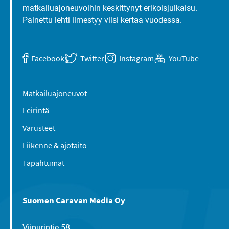
matkailuajoneuvoihin keskittynyt erikoisjulkaisu.
Painettu lehti ilmestyy viisi kertaa vuodessa.
Facebook
Twitter
Instagram
YouTube
Matkailuajoneuvot
Leirintä
Varusteet
Liikenne & ajotaito
Tapahtumat
Suomen Caravan Media Oy
Viipurintie 58