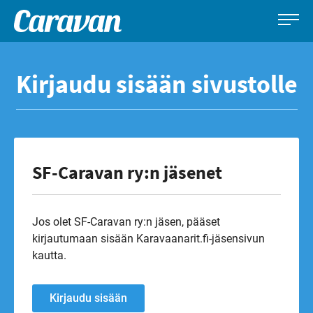
Caravan-
Leirintämatkailun
Siirry
lehti
erikoislehti
suoraan
Kirjaudu sisään sivustolle
sisältöön
SF-Caravan ry:n jäsenet
Jos olet SF-Caravan ry:n jäsen, pääset
kirjautumaan sisään Karavaanarit.fi-jäsensivun
kautta.
Kirjaudu sisään