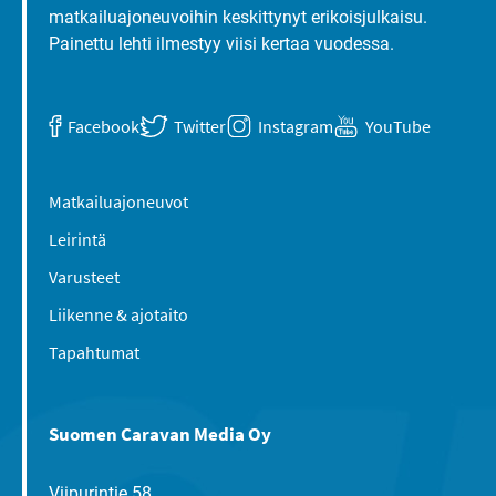
matkailuajoneuvoihin keskittynyt erikoisjulkaisu.
Painettu lehti ilmestyy viisi kertaa vuodessa.
Facebook
Twitter
Instagram
YouTube
Matkailuajoneuvot
Leirintä
Varusteet
Liikenne & ajotaito
Tapahtumat
Suomen Caravan Media Oy
Viipurintie 58