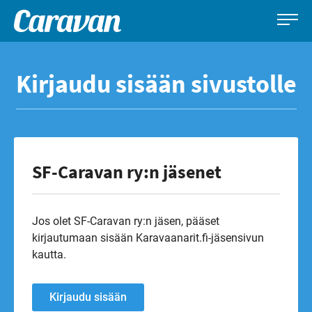
Caravan-
Leirintämatkailun
Siirry
lehti
erikoislehti
suoraan
Kirjaudu sisään sivustolle
sisältöön
SF-Caravan ry:n jäsenet
Jos olet SF-Caravan ry:n jäsen, pääset
kirjautumaan sisään Karavaanarit.fi-jäsensivun
kautta.
Kirjaudu sisään