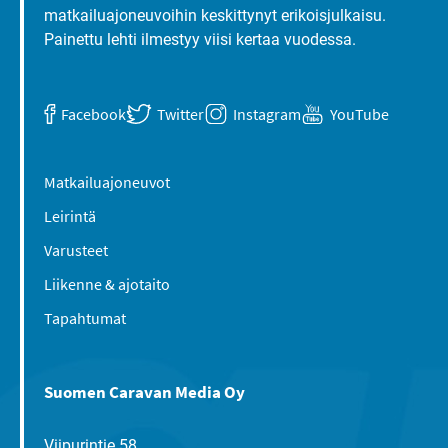
matkailuajoneuvoihin keskittynyt erikoisjulkaisu.
Painettu lehti ilmestyy viisi kertaa vuodessa.
Facebook
Twitter
Instagram
YouTube
Matkailuajoneuvot
Leirintä
Varusteet
Liikenne & ajotaito
Tapahtumat
Suomen Caravan Media Oy
Viipurintie 58