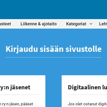
usteet
Liikenne & ajotaito
Kategoriat
Leht
Kirjaudu sisään sivustolle
y:n jäsenet
Digitaalinen l
 ry:n jäsen, pääset
Jos olet ostanut digit