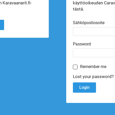
 Karavaanarit.fi-
käyttöoikeuden Carava
tästä.
Sähköpostiosoite
Password
Remember me
Lost your password?