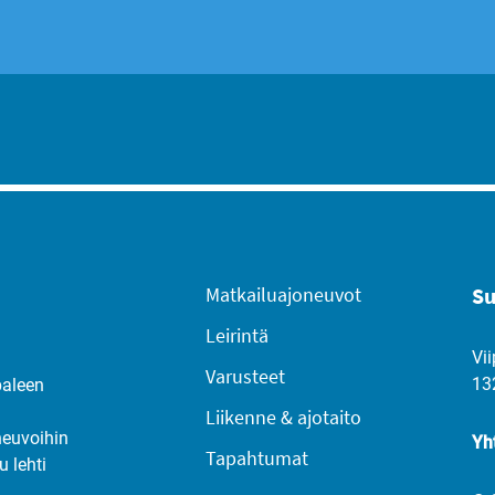
Matkailuajoneuvot
Su
Leirintä
Vii
Varusteet
13
paleen
Liikenne & ajotaito
neuvoihin
Yh
Tapahtumat
u lehti