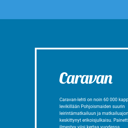
Caravan-lehti on noin 60 000 kap
levikillään Pohjoismaiden suurin
leirintämatkailuun ja matkailuajo
keskittynyt erikoisjulkaisu. Painett
ilmestyy viisi kertaa vuodessa.