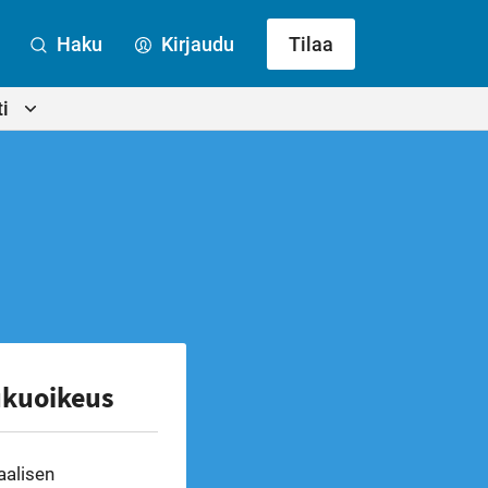
Haku
Kirjaudu
Tilaa
i
ukuoikeus
aalisen