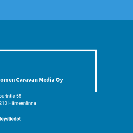
omen Caravan Media Oy
purintie 58
210 Hämeenlinna
teystiedot