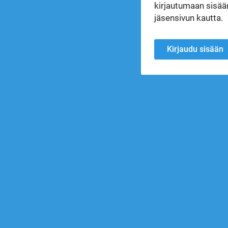
kirjautumaan sisään
jäsensivun kautta.
Kirjaudu sisään