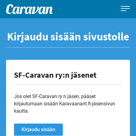
Caravan-
Leirintämatkailun
Siirry
lehti
erikoislehti
suoraan
Kirjaudu sisään sivustolle
sisältöön
SF-Caravan ry:n jäsenet
Jos olet SF-Caravan ry:n jäsen, pääset
kirjautumaan sisään Karavaanarit.fi-jäsensivun
kautta.
Kirjaudu sisään