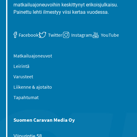
matkailuajoneuvoihin keskittynyt erikoisjulkaisu.
Painettu lehti ilmestyy viisi kertaa vuodessa.
Facebook
Twitter
Instagram
YouTube
Matkailuajoneuvot
Leirintä
Varusteet
Liikenne & ajotaito
Tapahtumat
Suomen Caravan Media Oy
Viipurintie 58