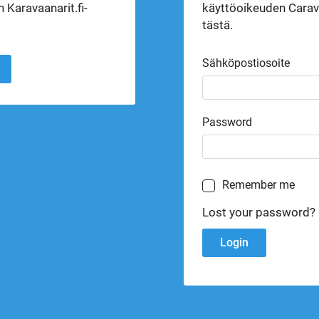
 Karavaanarit.fi-
käyttöoikeuden Carava
tästä.
Sähköpostiosoite
Password
Remember me
Lost your password?