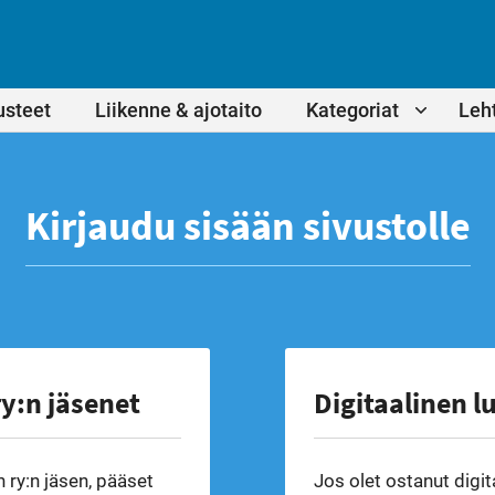
usteet
Liikenne & ajotaito
Kategoriat
Leht
Kirjaudu sisään sivustolle
y:n jäsenet
Digitaalinen l
 ry:n jäsen, pääset
Jos olet ostanut digit