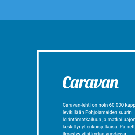
Caravan-lehti on noin 60 000 kap
levikillään Pohjoismaiden suurin
leirintämatkailuun ja matkailuajo
keskittynyt erikoisjulkaisu. Painett
ilmestyy viisi kertaa vuodessa.