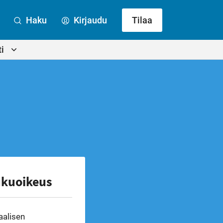
Haku
Kirjaudu
Tilaa
i
ukuoikeus
aalisen