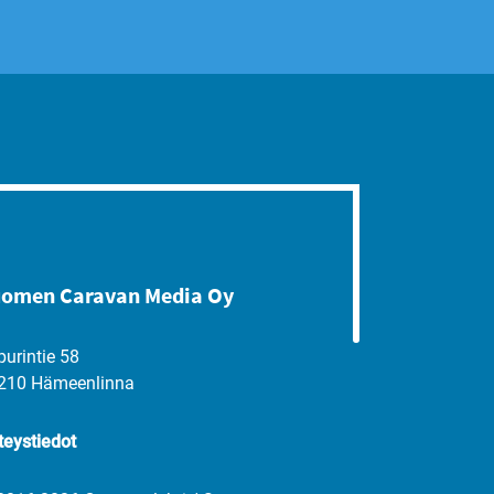
omen Caravan Media Oy
purintie 58
210 Hämeenlinna
teystiedot