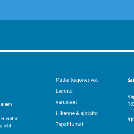
Matkailuajoneuvot
Su
Leirintä
Vii
Varusteet
13
paleen
Liikenne & ajotaito
neuvoihin
Yh
Tapahtumat
u lehti