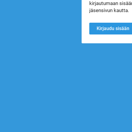
kirjautumaan sisään
jäsensivun kautta.
Kirjaudu sisään