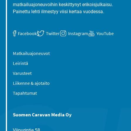
matkailuajoneuvoihin keskittynyt erikoisjulkaisu.
Painettu lehti ilmestyy viisi kertaa vuodessa.
Facebook
Twitter
Instagram
YouTube
Matkailuajoneuvot
Leirintä
Varusteet
Liikenne & ajotaito
Tapahtumat
Suomen Caravan Media Oy
Viipurintie 58