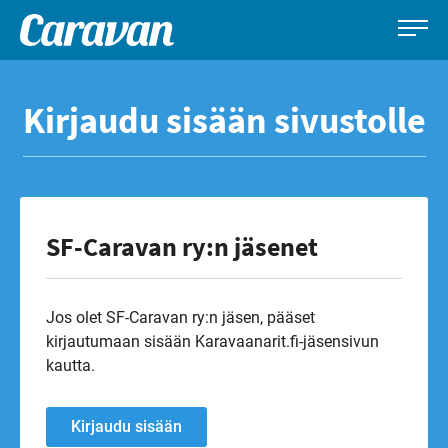
Caravan-
Leirintämatkailun
Siirry
lehti
erikoislehti
suoraan
Kirjaudu sisään sivustolle
sisältöön
SF-Caravan ry:n jäsenet
Jos olet SF-Caravan ry:n jäsen, pääset
kirjautumaan sisään Karavaanarit.fi-jäsensivun
kautta.
Kirjaudu sisään