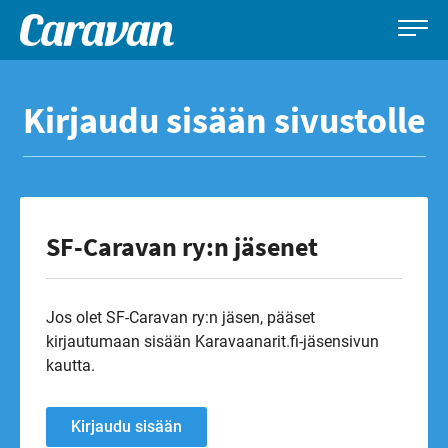
Caravan-
Leirintämatkailun
Siirry
lehti
erikoislehti
suoraan
Kirjaudu sisään sivustolle
sisältöön
SF-Caravan ry:n jäsenet
Jos olet SF-Caravan ry:n jäsen, pääset
kirjautumaan sisään Karavaanarit.fi-jäsensivun
kautta.
Kirjaudu sisään