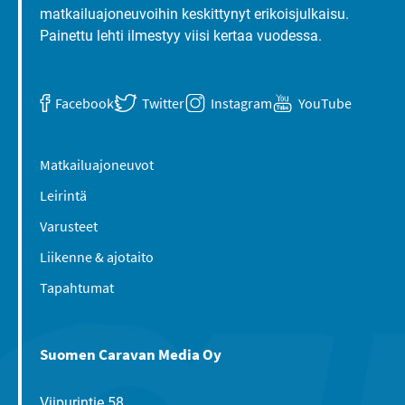
matkailuajoneuvoihin keskittynyt erikoisjulkaisu.
Painettu lehti ilmestyy viisi kertaa vuodessa.
Facebook
Twitter
Instagram
YouTube
Matkailuajoneuvot
Leirintä
Varusteet
Liikenne & ajotaito
Tapahtumat
Suomen Caravan Media Oy
Viipurintie 58