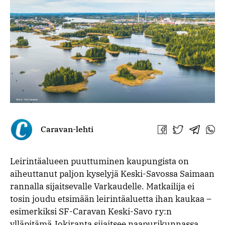
Caravan-lehti
Jaa
Jaa
Jaa
Jaa
Facebookissa
Twitterissä
Telegra
What
Leirintäalueen puuttuminen kaupungista on
aiheuttanut paljon kyselyjä Keski-Savossa Saimaan
rannalla sijaitsevalle Varkaudelle. Matkailija ei
tosin joudu etsimään leirintäaluetta ihan kaukaa –
esimerkiksi SF-Caravan Keski-Savo ry:n
ylläpitämä Jokiranta sijaitsee naapurikunnassa