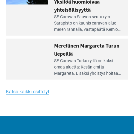
Yksilöä huomioivaa
ja
virkistysalueesta.
vehreän
yhteisöllisyyttä
virkistysalueen
Lue
SF-Caravan Sauvon seutu ry:n
laidalla
Leirintäoppaan
Sarapisto on kaunis caravan-alue
artikkeli:
meren rannalla, vasta­päätä Kemiön
Yksilöä
saarta. Alueella on 130 sähköllä
huomioivaa
varustettua caravan-paik­kaa sekä
Merellinen Margareta Turun
yhteisöllisyyttä
kymmenen paikkaa ilman sähköä.
liepeillä
Lue
SF-Caravan Turku ry:llä on kaksi
Leirintäoppaan
omaa aluet­ta: Kesäniemi ja
artikkeli:
Margareta. Lisäksi yhdis­tys hoitaa
Merellinen
Ruissalo Campingin talvialue­
Margareta
toimintaa.
Turun
Katso kaikki esittelyt
liepeillä