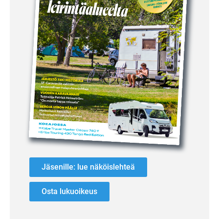
Jäsenille: lue näköislehteä
Osta lukuoikeus