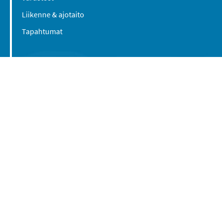
Liikenne & ajotaito
Tapahtumat
Suomen Caravan Media Oy
Viipurintie 58
13210 Hämeenlinna
Yhteystiedot
© 2016-2026 Caravan-lehti / Suomen Caravan
Media Oy
Tietosuojaseloste
Käyttöehdot
Evästeasetukset