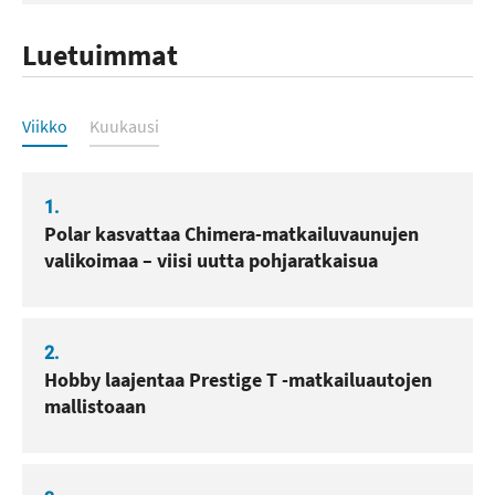
Luetuimmat
Luetuimmat
Viikko
Kuukausi
1.
Polar kasvattaa Chimera-matkailuvaunujen
valikoimaa – viisi uutta pohjaratkaisua
2.
Hobby laajentaa Prestige T -matkailuautojen
mallistoaan