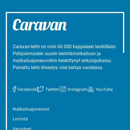
Caravan-lehti on noin 60 000 kappaleen levikillään
Pohjoismaiden suurin leirintämatkailuun ja
matkailuajoneuvoihin keskittynyt erikoisjulkaisu.
Painettu lehti ilmestyy viisi kertaa vuodessa.
Facebook
Twitter
Instagram
YouTube
Matkailuajoneuvot
Leirintä
Varusteet