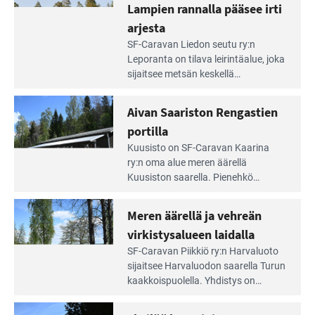
Lampien rannalla pääsee irti
arjesta
Lue
SF-Caravan Liedon seutu ry:n
Leirintäoppaan
Leporanta on tilava leirintäalue, joka
artikkeli:
sijaitsee metsän kes­kellä
Lampien
kirkasvetisen lammen ympärillä. –
rannalla
Lampi on upea ja puhdas, ja se
Aivan Saariston Rengastien
pääsee
tarjoaa ympäris­töineen kauniit
irti
portilla
maisemat ja loistavat virkistäytymis­
arjesta
Lue
mahdollisuudet.
Kuusisto on SF-Caravan Kaarina
Leirintäoppaan
ry:n oma alue meren äärellä
artikkeli:
Kuusiston saarella. Pie­nehkö
Aivan
caravan-alue on lapsiystävällinen,
Saariston
rauhallinen ja silmiinpistävän siisti.
Meren äärellä ja vehreän
Rengastien
portilla
virkistysalueen laidalla
Lue
SF-Caravan Piikkiö ry:n Harvaluoto
Leirintäoppaan
sijait­see Harvaluodon saarella Turun
artikkeli:
kaakkois­puolella. Yhdistys on
Meren
vuokrannut käyttöön­sä osan
äärellä
kunnan viiden hehtaarin