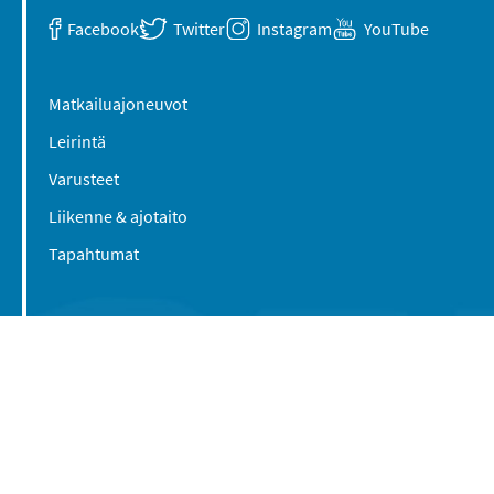
Facebook
Twitter
Instagram
YouTube
Matkailuajoneuvot
Leirintä
Varusteet
Liikenne & ajotaito
Tapahtumat
Suomen Caravan Media Oy
Viipurintie 58
13210 Hämeenlinna
Yhteystiedot