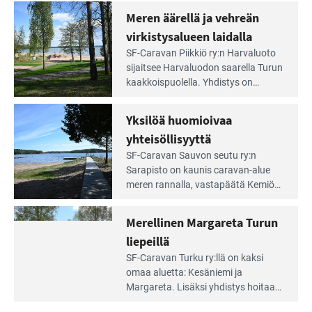
Saariston
rauhallinen ja silmiinpistävän siisti.
Meren äärellä ja vehreän
Rengastien
portilla
virkistysalueen laidalla
Lue
SF-Caravan Piikkiö ry:n Harvaluoto
Leirintäoppaan
sijait­see Harvaluodon saarella Turun
artikkeli:
kaakkois­puolella. Yhdistys on
Meren
vuokrannut käyttöön­sä osan
äärellä
kunnan viiden hehtaarin
Yksilöä huomioivaa
ja
virkistysalueesta.
vehreän
yhteisöllisyyttä
virkistysalueen
Lue
SF-Caravan Sauvon seutu ry:n
laidalla
Leirintäoppaan
Sarapisto on kaunis caravan-alue
artikkeli:
meren rannalla, vasta­päätä Kemiön
Yksilöä
saarta. Alueella on 130 sähköllä
huomioivaa
varustettua caravan-paik­kaa sekä
Merellinen Margareta Turun
yhteisöllisyyttä
kymmenen paikkaa ilman sähköä.
liepeillä
Lue
SF-Caravan Turku ry:llä on kaksi
Leirintäoppaan
omaa aluet­ta: Kesäniemi ja
artikkeli:
Margareta. Lisäksi yhdis­tys hoitaa
Merellinen
Ruissalo Campingin talvialue­