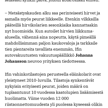
– Metsästyskauden alku saa perinteisesti hirvet ja
samalla myös peurat liikkeelle. Etenkin vilkkailla
pääteillä hirvikolarien sesonkiaika kannattaakin
nyt huomioida. Kun autoilet hirvien liikkuma-
alueella, vähennä aina nopeutta, käytä pimeällä
mahdollisimman paljon kaukovaloja ja tarkkaile
tien pientareita tavallista enemmän, Ifin
autovakuutusten vakuutuspäällikkö
Johanna
Johansson
neuvoo yrityksen tiedotteessa.
Ifin vahinkotilastojen perusteella eläinkolarit ovat
yleistyneet 2010-luvulla. Tilastoja synkentävät
nykyisin erityisesti peurat, joiden määrä on
tuplaantunut 10 vuodessa kaatolupien lisäämisestä
huolimatta. Viime vuoden 12 000
riistaonnettomuudesta yli puolessa kyseessä olikin