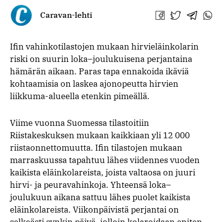
Caravan-lehti
Jaa
Jaa
Jaa
Jaa
Facebookissa
Twitterissä
Telegra
What
Ifin vahinkotilastojen mukaan hirvieläinkolarin
riski on suurin loka–joulukuisena perjantaina
hämärän aikaan. Paras tapa ennakoida ikäviä
kohtaamisia on laskea ajonopeutta hirvien
liikkuma-alueella etenkin pimeällä.
Viime vuonna Suomessa tilastoitiin
Riistakeskuksen mukaan kaikkiaan yli 12 000
riistaonnettomuutta. Ifin tilastojen mukaan
marraskuussa tapahtuu lähes viidennes vuoden
kaikista eläinkolareista, joista valtaosa on juuri
hirvi- ja peuravahinkoja. Yhteensä loka–
joulukuun aikana sattuu lähes puolet kaikista
eläinkolareista. Viikonpäivistä perjantai on
selkeästi synkin päivä, jolloin kolaroidaan eniten.