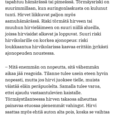
tapahtuu hämärässä tai pimeässä. Törmäysriski on
suurimmillaan, kun auringonlaskusta on kulunut
tunti. Hirvet liikkuvat paljon myös
aamuhämärässä. Riski törmätä hirveen tai
muuhun hirvieläimeen on suuri niillä alueilla,
joissa hirviaidat alkavat ja loppuvat. Suuri riski
hirvikolarille on korkea ajonopeus: riski
loukkaantua hirvikolarissa kasvaa erittäin jyrkästi
ajonopeuden noustessa.
– Mitä enemmän on nopeutta, sitä vähemmän
aikaa jää reagoida. Tilanne tulee usein eteen hyvin
nopeasti, mutta jos hirvi juoksee tielle, muista
väistää eläin peräpuolelta. Samalla tulee varoa,
ettei ajaudu vastaantulevien kaistalle.
Törmäystilanteessa hirven takaosa aiheuttaa
painavaa etuosaa pienemmät vahingot. Hirvi
saattaa myös ehtiä auton alta pois, koska se vaihtaa