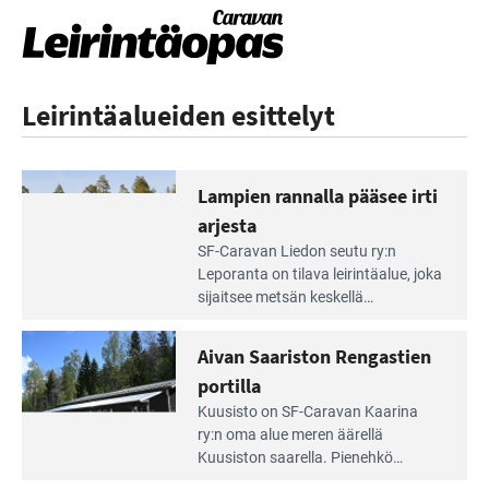
Leirintäalueiden esittelyt
Lampien rannalla pääsee irti
arjesta
Lue
SF-Caravan Liedon seutu ry:n
Leirintäoppaan
Leporanta on tilava leirintäalue, joka
artikkeli:
sijaitsee metsän kes­kellä
Lampien
kirkasvetisen lammen ympärillä. –
rannalla
Lampi on upea ja puhdas, ja se
Aivan Saariston Rengastien
pääsee
tarjoaa ympäris­töineen kauniit
irti
portilla
maisemat ja loistavat virkistäytymis­
arjesta
Lue
mahdollisuudet.
Kuusisto on SF-Caravan Kaarina
Leirintäoppaan
ry:n oma alue meren äärellä
artikkeli:
Kuusiston saarella. Pie­nehkö
Aivan
caravan-alue on lapsiystävällinen,