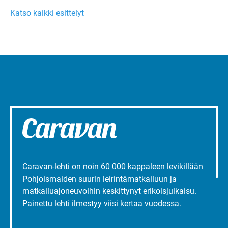
Margareta
toimintaa.
Turun
Katso kaikki esittelyt
liepeillä
Caravan-lehti on noin 60 000 kappaleen levikillään
Pohjoismaiden suurin leirintämatkailuun ja
matkailuajoneuvoihin keskittynyt erikoisjulkaisu.
Painettu lehti ilmestyy viisi kertaa vuodessa.