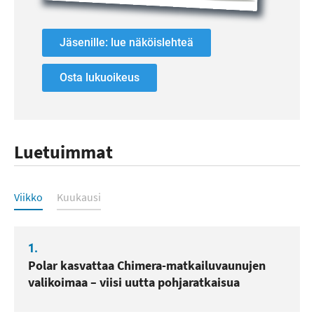
Jäsenille: lue näköislehteä
Osta lukuoikeus
Luetuimmat
Luetuimmat
Viikko
Kuukausi
1.
Polar kasvattaa Chimera-matkailuvaunujen
valikoimaa – viisi uutta pohjaratkaisua