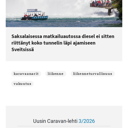
Saksalaisessa matkailuautossa diesel ei sitten
riittänyt koko tunnelin läpi ajamiseen
Sveitsissä
karavaanarit
liikenne
liikenneturvallisuus
vakuutus
Uusin Caravan-lehti
3/2026